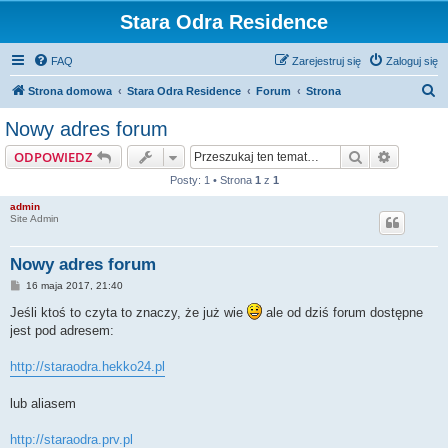
Stara Odra Residence
FAQ
Zarejestruj się
Zaloguj się
S
Strona domowa
Stara Odra Residence
Forum
Strona
z
Nowy adres forum
u
Szukaj
Wyszuki
ODPOWIEDZ
k
Posty: 1 • Strona
1
z
1
a
admin
j
Site Admin
Nowy adres forum
P
16 maja 2017, 21:40
o
s
Jeśli ktoś to czyta to znaczy, że już wie
ale od dziś forum dostępne
t
jest pod adresem:
http://staraodra.hekko24.pl
lub aliasem
http://staraodra.prv.pl