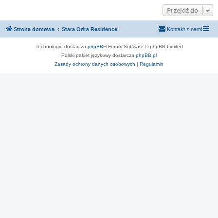
Przejdź do
Strona domowa
Stara Odra Residence
Kontakt z nami
Technologię dostarcza
phpBB
® Forum Software © phpBB Limited
Polski pakiet językowy dostarcza
phpBB.pl
Zasady ochrony danych osobowych
|
Regulamin