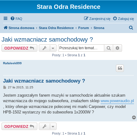
Stara Odra Residence
FAQ
Zarejestruj się
Zaloguj się
S
Strona domowa
Stara Odra Residence
Forum
Strona
z
Jaki wzmacniacz samochodowy ?
u
Szukaj
Wyszuki
ODPOWIEDZ
k
Posty: 1 • Strona
1
z
1
a
Rafaleek899
j
Jaki wzmacniacz samochodowy ?
P
27 lis 2015, 11:25
o
s
Jestem zagorzałym fanem muzyki w samochodzie aktualnie szukam
t
wzmacniacza do mojego subwoofera, znalazłem sklep
www.poweraudio.pl
, który oferuje wzmacniacze poleconej mi marki Carpower, czy model
HPB-1502 wystarczy mi do subwoofera 1x2000W ?
ODPOWIEDZ
Posty: 1 • Strona
1
z
1