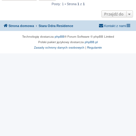
Posty: 1 • Strona
1
z
1
Przejdź do
Strona domowa
Stara Odra Residence
Kontakt z nami
Technologię dostarcza
phpBB
® Forum Software © phpBB Limited
Polski pakiet językowy dostarcza
phpBB.pl
Zasady ochrony danych osobowych
|
Regulamin