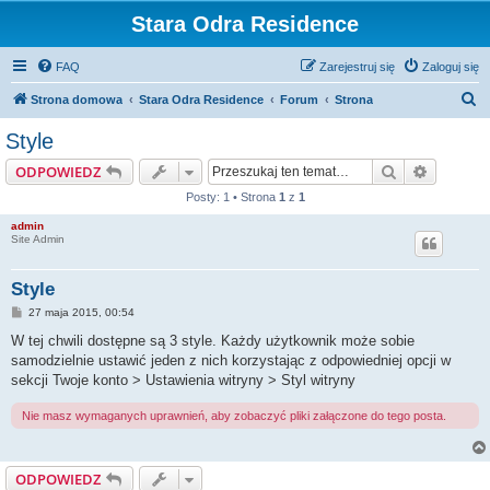
Stara Odra Residence
FAQ
Zarejestruj się
Zaloguj się
S
Strona domowa
Stara Odra Residence
Forum
Strona
z
Style
u
Szukaj
Wyszuki
ODPOWIEDZ
k
Posty: 1 • Strona
1
z
1
a
admin
j
Site Admin
Style
P
27 maja 2015, 00:54
o
s
W tej chwili dostępne są 3 style. Każdy użytkownik może sobie
t
samodzielnie ustawić jeden z nich korzystając z odpowiedniej opcji w
sekcji Twoje konto > Ustawienia witryny > Styl witryny
Nie masz wymaganych uprawnień, aby zobaczyć pliki załączone do tego posta.
ODPOWIEDZ