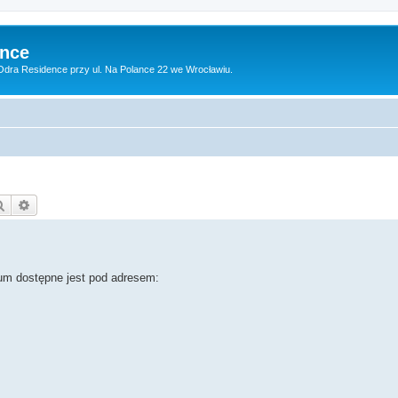
ence
dra Residence przy ul. Na Polance 22 we Wrocławiu.
Szukaj
Wyszukiwanie zaawansowane
rum dostępne jest pod adresem: