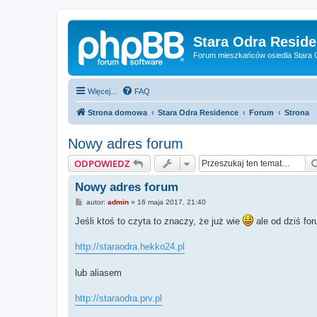
Stara Odra Resid
Forum mieszkańców osiedla Stara O
Więcej…
FAQ
Strona domowa
Stara Odra Residence
Forum
Strona
Nowy adres forum
ODPOWIEDZ
Nowy adres forum
P
autor:
admin
»
16 maja 2017, 21:40
o
s
Jeśli ktoś to czyta to znaczy, że już wie
ale od dziś fo
t
http://staraodra.hekko24.pl
lub aliasem
http://staraodra.prv.pl