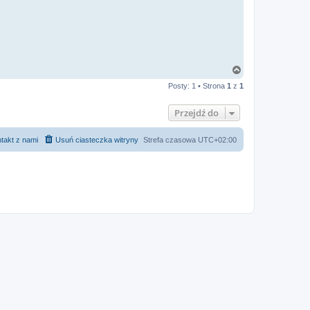
j
s
i
ę
z
a
d
m
N
i
n
a
Posty: 1 • Strona
1
z
1
g
ó
r
Przejdź do
ę
takt z nami
Usuń ciasteczka witryny
Strefa czasowa
UTC+02:00