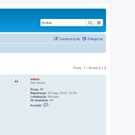
Szukaj
Wyszukiwanie z
Zarejestruj się
Zaloguj się
Posty: 1 • Strona
1
z
1
admin
Site Admin
Posty:
85
Rejestracja:
26 maja 2015, 10:55
Lokalizacja:
Wrocław
Nr miszkania:
65
S
Kontakt:
k
o
n
t
a
k
t
u