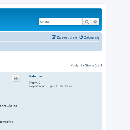
Szukaj
Wyszukiwanie z
Zarejestruj się
Zaloguj się
Posty: 1 • Strona
1
z
1
Rabarbar
Posty:
9
Rejestracja:
06 paź 2015, 19:42
sprawia że
na wolna