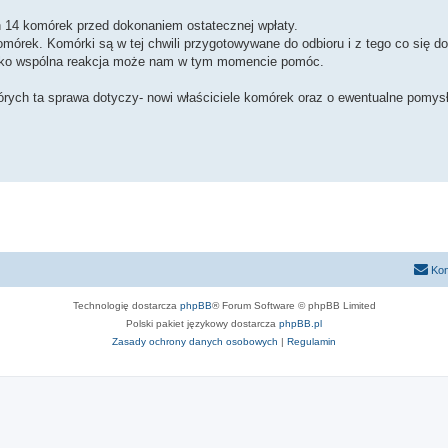
 14 komórek przed dokonaniem ostatecznej wpłaty.
rek. Komórki są w tej chwili przygotowywane do odbioru i z tego co się d
tylko wspólna reakcja może nam w tym momencie pomóc.
rych ta sprawa dotyczy- nowi właściciele komórek oraz o ewentualne pomys
Kon
Technologię dostarcza
phpBB
® Forum Software © phpBB Limited
Polski pakiet językowy dostarcza
phpBB.pl
Zasady ochrony danych osobowych
|
Regulamin