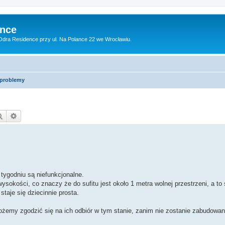
ence
dra Residence przy ul. Na Polance 22 we Wrocławiu.
 problemy
Szukaj
Wyszukiwanie zaawansowane
tygodniu są niefunkcjonalne.
okości, co znaczy że do sufitu jest około 1 metra wolnej przestrzeni, a to 
aje się dziecinnie prosta.
żemy zgodzić się na ich odbiór w tym stanie, zanim nie zostanie zabudowa