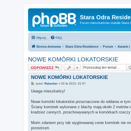
Stara Odra Resid
Forum mieszkańców osiedla Stara O
Więcej…
FAQ
Strona domowa
Stara Odra Residence
Forum
Awarie i
NOWE KOMÓRKI LOKATORSKIE
ODPOWIEDZ
NOWE KOMÓRKI LOKATORSKIE
P
autor:
Rabarbar
»
02 lis 2015, 01:57
o
s
Uwaga mieszkańcy!
t
Nowe komórki lokatorskie przeznaczone do oddania w tym 
Ściany komórek wykonane z blachy mają około 2 metrów wys
kradzież cennych, przechowywanych w komórkach rzeczy st
Moim zdaniem przy tak wygórowanej cenie komórek nie mo
przestrzeń.