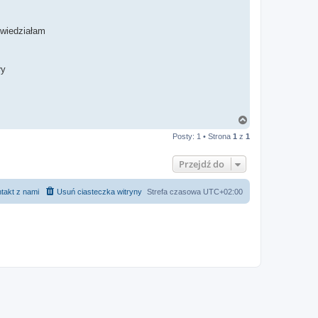
owiedziałam
ły
N
a
Posty: 1 • Strona
1
z
1
g
ó
r
Przejdź do
ę
takt z nami
Usuń ciasteczka witryny
Strefa czasowa
UTC+02:00