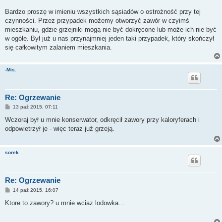
Bardzo proszę w imieniu wszystkich sąsiadów o ostrożność przy tej
czynności. Przez przypadek możemy otworzyć zawór w czyimś
mieszkaniu, gdzie grzejniki mogą nie być dokręcone lub może ich nie być
w ogóle. Był już u nas przynajmniej jeden taki przypadek, który skończył
się całkowitym zalaniem mieszkania.
-Mis.
Re: Ogrzewanie
P
13 paź 2015, 07:11
o
s
Wczoraj był u mnie konserwator, odkręcił zawory przy kaloryferach i
t
odpowietrzył je - więc teraz już grzeją.
sorek
Re: Ogrzewanie
P
14 paź 2015, 16:07
o
s
Ktore to zawory? u mnie wciaz lodowka...
t