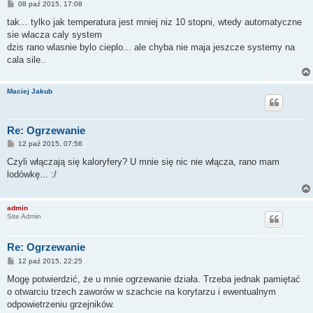
P
08 paź 2015, 17:08
o
s
tak... tylko jak temperatura jest mniej niz 10 stopni, wtedy automatyczne
t
sie wlacza caly system
dzis rano wlasnie bylo cieplo... ale chyba nie maja jeszcze systemy na
cala sile..
Maciej Jakub
Re: Ogrzewanie
P
12 paź 2015, 07:56
o
s
Czyli włączają się kaloryfery? U mnie się nic nie włącza, rano mam
t
lodówkę... :/
admin
Site Admin
Re: Ogrzewanie
P
12 paź 2015, 22:25
o
s
Mogę potwierdzić, że u mnie ogrzewanie działa. Trzeba jednak pamiętać
t
o otwarciu trzech zaworów w szachcie na korytarzu i ewentualnym
odpowietrzeniu grzejników.