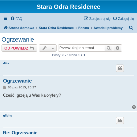
Stara Odra Residence
FAQ
Zarejestruj się
Zaloguj się
S
Strona domowa
Stara Odra Residence
Forum
Awarie i problemy
z
Ogrzewanie
u
Szukaj
Wyszuki
ODPOWIEDZ
k
Posty: 8 • Strona
1
z
1
a
-Mis.
j
Ogrzewanie
P
06 paź 2015, 20:27
o
s
Cześć, grzeją u Was kaloryfery?
t
glleite
Re: Ogrzewanie