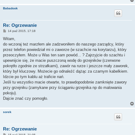
Babadook
Re: Ogrzewanie
P
14 paź 2015, 17:18
o
s
Witam,
t
do wczoraj też marzłem ale zadzwoniłem do naszego zarządcy, który
przez telefon powiedział mi o zaworze (w szachcie na korytarzu), który
przeoczyłem. Może u Was ten sam powód... ? Zajrzyjcie do szachtu i
upewnijcie się, że macie puszczoną wodę do grzejników (czerwone
pokrętło zgodnie ze strzałkami), zawór na rurze i jeszcze mały zaworek,
który był kluczowy. Możecie go odnaleźć dążąc za czarnym kabelkiem.
Idzcie po tym kablu aż traficie nań.
Jeśli tu wszystko macie otwarte, to prawdopodobnie zamknięte zawory
przy grzejniku (zamykane przy ściąganiu grzejnika np do malowania
pokoju).
Dajcie znać czy pomogło.
sorek
Re: Ogrzewanie
P
15 paź 2015, 21:05