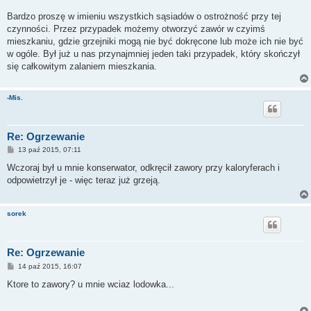
Bardzo proszę w imieniu wszystkich sąsiadów o ostrożność przy tej
czynności. Przez przypadek możemy otworzyć zawór w czyimś
mieszkaniu, gdzie grzejniki mogą nie być dokręcone lub może ich nie być
w ogóle. Był już u nas przynajmniej jeden taki przypadek, który skończył
się całkowitym zalaniem mieszkania.
-Mis.
Re: Ogrzewanie
P
13 paź 2015, 07:11
o
s
Wczoraj był u mnie konserwator, odkręcił zawory przy kaloryferach i
t
odpowietrzył je - więc teraz już grzeją.
sorek
Re: Ogrzewanie
P
14 paź 2015, 16:07
o
s
Ktore to zawory? u mnie wciaz lodowka...
t