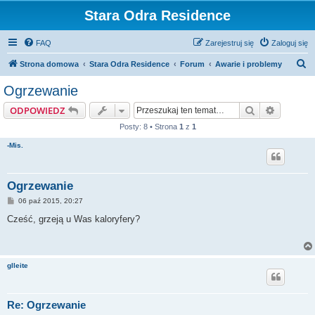
Stara Odra Residence
FAQ
Zarejestruj się
Zaloguj się
S
Strona domowa
Stara Odra Residence
Forum
Awarie i problemy
z
Ogrzewanie
u
Szukaj
Wyszuki
ODPOWIEDZ
k
Posty: 8 • Strona
1
z
1
a
-Mis.
j
Ogrzewanie
P
06 paź 2015, 20:27
o
s
Cześć, grzeją u Was kaloryfery?
t
glleite
Re: Ogrzewanie