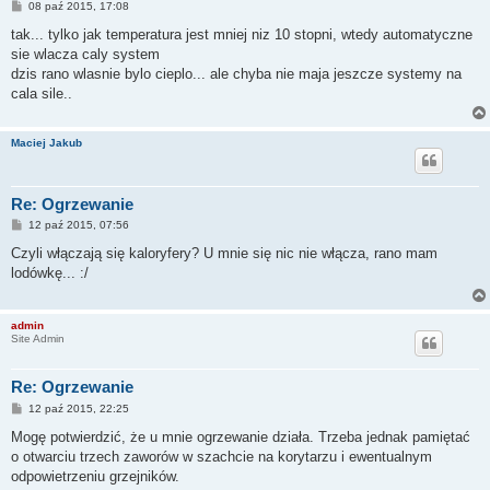
P
08 paź 2015, 17:08
o
s
tak... tylko jak temperatura jest mniej niz 10 stopni, wtedy automatyczne
t
sie wlacza caly system
dzis rano wlasnie bylo cieplo... ale chyba nie maja jeszcze systemy na
cala sile..
Maciej Jakub
Re: Ogrzewanie
P
12 paź 2015, 07:56
o
s
Czyli włączają się kaloryfery? U mnie się nic nie włącza, rano mam
t
lodówkę... :/
admin
Site Admin
Re: Ogrzewanie
P
12 paź 2015, 22:25
o
s
Mogę potwierdzić, że u mnie ogrzewanie działa. Trzeba jednak pamiętać
t
o otwarciu trzech zaworów w szachcie na korytarzu i ewentualnym
odpowietrzeniu grzejników.