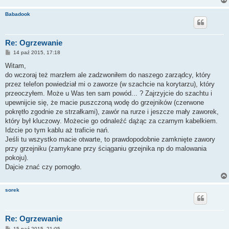
Babadook
Re: Ogrzewanie
P
14 paź 2015, 17:18
o
s
Witam,
t
do wczoraj też marzłem ale zadzwoniłem do naszego zarządcy, który
przez telefon powiedział mi o zaworze (w szachcie na korytarzu), który
przeoczyłem. Może u Was ten sam powód... ? Zajrzyjcie do szachtu i
upewnijcie się, że macie puszczoną wodę do grzejników (czerwone
pokrętło zgodnie ze strzałkami), zawór na rurze i jeszcze mały zaworek,
który był kluczowy. Możecie go odnaleźć dążąc za czarnym kabelkiem.
Idzcie po tym kablu aż traficie nań.
Jeśli tu wszystko macie otwarte, to prawdopodobnie zamknięte zawory
przy grzejniku (zamykane przy ściąganiu grzejnika np do malowania
pokoju).
Dajcie znać czy pomogło.
sorek
Re: Ogrzewanie
P
15 paź 2015, 21:05