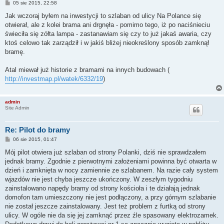
P
05 sie 2015, 22:58
o
s
Jak wczoraj byłem na inwestycji to szlaban od ulicy Na Polance się
t
otwierał, ale z kolei brama ani drgnęła - pomimo tego, iż po naciśnieciu
świeciła się zółta lampa - zastanawiam się czy to już jakaś awaria, czy
ktoś celowo tak zarządził i w jakiś bliżej nieokreślony sposób zamknął
bramę.
Atal miewał już historie z bramami na innych budowach (
http://investmap.pl/watek/6332/19
)
admin
Site Admin
Re: Pilot do bramy
P
06 sie 2015, 01:47
o
s
Mój pilot otwiera już szlaban od strony Polanki, dziś nie sprawdzałem
t
jednak bramy. Zgodnie z pierwotnymi założeniami powinna być otwarta w
dzień i zamknięta w nocy zamiennie ze szlabanem. Na razie cały system
wjazdów nie jest chyba jeszcze ukończony. W zeszłym tygodniu
zainstalowano napędy bramy od strony kościoła i te działają jednak
domofon tam umieszczony nie jest podłączony, a przy górnym szlabanie
nie został jeszcze zainstalowany. Jest też problem z furtką od strony
ulicy. W ogóle nie da się jej zamknąć przez źle spasowany elektrozamek.