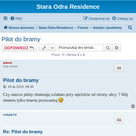
Stara Odra Residence
FAQ
Zarejestruj się
Zaloguj się
S
Strona domowa
Stara Odra Residence
Forum
Awarie i problemy
z
Pilot do bramy
u
Szukaj
Wyszuki
ODPOWIEDZ
k
Posty: 4 • Strona
1
z
1
a
admin
j
Site Admin
Pilot do bramy
P
29 lip 2015, 09:30
o
s
Czy wasze piloty otwierają szlaban przy wjeździe od strony ulicy ? Mój
t
otwiera tylko bramę przesuwną
nolpak14
Re: Pilot do bramy