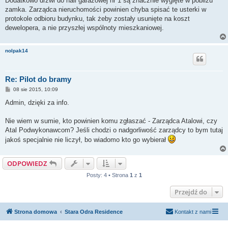
Dodatkowo drzwi do hali garażowej nr 1 są znacznie wygięte w pobliżu
zamka. Zarządca nieruchomości powinien chyba spisać te usterki w
protokole odbioru budynku, tak żeby zostały usunięte na koszt
dewelopera, a nie przyszłej wspólnoty mieszkaniowej.
nolpak14
Re: Pilot do bramy
P
08 sie 2015, 10:09
o
s
Admin, dzięki za info.
t
Nie wiem w sumie, kto powinien komu zgłaszać - Zarządca Atalowi, czy
Atal Podwykonawcom? Jeśli chodzi o nadgorliwość zarządcy to bym tutaj
jakoś specjalnie nie liczył, bo wiadomo kto go wybierał
ODPOWIEDZ
Posty: 4 • Strona
1
z
1
Przejdź do
Strona domowa
Stara Odra Residence
Kontakt z nami