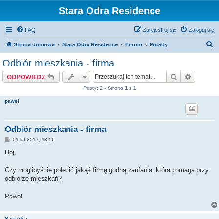
Stara Odra Residence
FAQ
Zarejestruj się
Zaloguj się
S
Strona domowa
Stara Odra Residence
Forum
Porady
z
Odbiór mieszkania - firma
u
Szukaj
Wyszuki
ODPOWIEDZ
k
Posty: 2 • Strona
1
z
1
a
pawel
j
Odbiór mieszkania - firma
P
01 lut 2017, 13:56
o
s
Hej,
t
Czy moglibyście polecić jakąś firmę godną zaufania, która pomaga przy
odbiorze mieszkań?
Paweł
Sasiadka