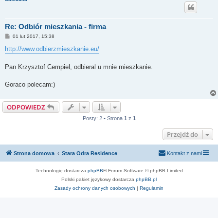
Re: Odbiór mieszkania - firma
P
01 lut 2017, 15:38
o
s
http://www.odbierzmieszkanie.eu/
t
Pan Krzysztof Cempiel, odbieral u mnie mieszkanie.
Goraco polecam:)
ODPOWIEDZ
Posty: 2 • Strona
1
z
1
Przejdź do
Strona domowa
Stara Odra Residence
Kontakt z nami
Technologię dostarcza
phpBB
® Forum Software © phpBB Limited
Polski pakiet językowy dostarcza
phpBB.pl
Zasady ochrony danych osobowych
|
Regulamin