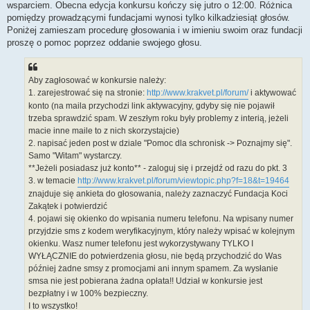
wsparciem. Obecna edycja konkursu kończy się jutro o 12:00. Różnica
pomiędzy prowadzącymi fundacjami wynosi tylko kilkadziesiąt głosów.
Poniżej zamieszam procedurę głosowania i w imieniu swoim oraz fundacji
proszę o pomoc poprzez oddanie swojego głosu.
Aby zagłosować w konkursie należy:
1. zarejestrować się na stronie:
http://www.krakvet.pl/forum/
i aktywować
konto (na maila przychodzi link aktywacyjny, gdyby się nie pojawił
trzeba sprawdzić spam. W zeszłym roku były problemy z interią, jeżeli
macie inne maile to z nich skorzystajcie)
2. napisać jeden post w dziale "Pomoc dla schronisk -> Poznajmy się".
Samo "Witam" wystarczy.
**Jeżeli posiadasz już konto** - zaloguj się i przejdź od razu do pkt. 3
3. w temacie
http://www.krakvet.pl/forum/viewtopic.php?f=18&t=19464
znajduje się ankieta do głosowania, należy zaznaczyć Fundacja Koci
Zakątek i potwierdzić
4. pojawi się okienko do wpisania numeru telefonu. Na wpisany numer
przyjdzie sms z kodem weryfikacyjnym, który należy wpisać w kolejnym
okienku. Wasz numer telefonu jest wykorzystywany TYLKO I
WYŁĄCZNIE do potwierdzenia głosu, nie będą przychodzić do Was
później żadne smsy z promocjami ani innym spamem. Za wysłanie
smsa nie jest pobierana żadna opłata!! Udział w konkursie jest
bezpłatny i w 100% bezpieczny.
I to wszystko!