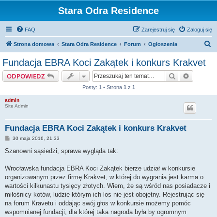
Stara Odra Residence
FAQ
Zarejestruj się
Zaloguj się
S
Strona domowa
Stara Odra Residence
Forum
Ogłoszenia
z
Fundacja EBRA Koci Zakątek i konkurs Krakvet
u
Szukaj
Wyszuki
ODPOWIEDZ
k
Posty: 1 • Strona
1
z
1
a
admin
j
Site Admin
Fundacja EBRA Koci Zakątek i konkurs Krakvet
P
30 maja 2016, 21:33
o
s
Szanowni sąsiedzi, sprawa wygląda tak:
t
Wrocławska fundacja EBRA Koci Zakątek bierze udział w konkursie
organizowanym przez firmę Krakvet, w której do wygrania jest karma o
wartości kilkunastu tysięcy złotych. Wiem, że są wśród nas posiadacze i
miłośnicy kotów, ludzie którym ich los nie jest obojętny. Rejestrując się
na forum Kravetu i oddając swój głos w konkursie możemy pomóc
wspomnianej fundacji, dla której taka nagroda była by ogromnym