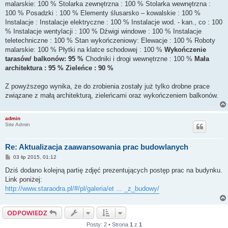
malarskie: 100 % Stolarka zewnętrzna : 100 % Stolarka wewnętrzna :
100 % Posadzki : 100 % Elementy ślusarsko – kowalskie : 100 %
Instalacje : Instalacje elektryczne : 100 % Instalacje wod. - kan., co : 100
% Instalacje wentylacji : 100 % Dźwigi windowe : 100 % Instalacje
teletechniczne : 100 % Stan wykończeniowy: Elewacje : 100 % Roboty
malarskie: 100 % Płytki na klatce schodowej : 100 %
Wykończenie
tarasów/ balkonów: 95 %
Chodniki i drogi wewnętrzne : 100 %
Mała
architektura : 95 % Zieleńce : 90 %
Z powyższego wynika, że do zrobienia zostały już tylko drobne prace
związane z małą architekturą, zieleńcami oraz wykończeniem balkonów.
admin
Site Admin
Re: Aktualizacja zaawansowania prac budowlanych
P
03 lip 2015, 01:12
o
s
Dziś dodano kolejną partię zdjęć prezentujących postęp prac na budynku.
t
Link poniżej:
http://www.staraodra.pl/#/pl/galeria/et ... _z_budowy/
ODPOWIEDZ
Posty: 2 • Strona
1
z
1