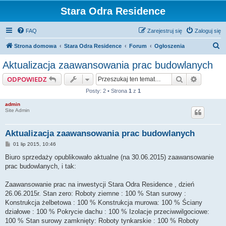
Stara Odra Residence
FAQ
Zarejestruj się
Zaloguj się
S
Strona domowa
Stara Odra Residence
Forum
Ogłoszenia
z
Aktualizacja zaawansowania prac budowlanych
u
Szukaj
Wyszuki
ODPOWIEDZ
k
Posty: 2 • Strona
1
z
1
a
admin
j
Site Admin
Aktualizacja zaawansowania prac budowlanych
P
01 lip 2015, 10:46
o
s
Biuro sprzedaży opublikowało aktualne (na 30.06.2015) zaawansowanie
t
prac budowlanych, i tak:
Zaawansowanie prac na inwestycji Stara Odra Residence , dzień
26.06.2015r. Stan zero: Roboty ziemne : 100 % Stan surowy :
Konstrukcja żelbetowa : 100 % Konstrukcja murowa: 100 % Ściany
działowe : 100 % Pokrycie dachu : 100 % Izolacje przeciwwilgociowe:
100 % Stan surowy zamknięty: Roboty tynkarskie : 100 % Roboty