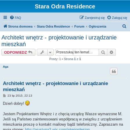
Stara Odra Residence
FAQ
Zarejestruj się
Zaloguj się
S
Strona domowa
Stara Odra Residence
Forum
Ogłoszenia
z
Architekt wnętrz - projektowanie i urządzanie
u
mieszkań
k
Szukaj
Wyszuki
ODPOWIEDZ
a
Posty: 1 • Strona
1
z
1
j
Aga
Architekt wnętrz - projektowanie i urządzanie
mieszkań
P
23 lip 2015, 22:13
o
s
Dzień dobry!
t
Jestem Projektantem Wnętrz i z chęcią urządzę Wasze wymarzone M.
Jeśli są Państwo zainteresowani współpracą w związku z urządzeniem
mieszkania proszę o kontakt mailowy bądź telefoniczny. Zapraszam na
moją stronę:
http://ajustyna3.wix.com/interiordesign