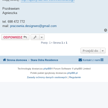
Pozdrawiam
Agnieszka
tel. 698 472 772
mail:
pracownia.designwro@gmail.com
ODPOWIEDZ
Posty: 1 • Strona
1
z
1
Przejdź do
Strona domowa
Stara Odra Residence
Kontakt z nami
Technologię dostarcza
phpBB
® Forum Software © phpBB Limited
Polski pakiet językowy dostarcza
phpBB.pl
Zasady ochrony danych osobowych
|
Regulamin