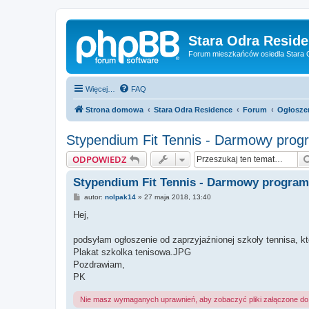
Stara Odra Resid
Forum mieszkańców osiedla Stara O
Więcej…
FAQ
Strona domowa
Stara Odra Residence
Forum
Ogłosze
Stypendium Fit Tennis - Darmowy progra
ODPOWIEDZ
Stypendium Fit Tennis - Darmowy program t
P
autor:
nolpak14
»
27 maja 2018, 13:40
o
s
Hej,
t
podsyłam ogłoszenie od zaprzyjaźnionej szkoły tennisa, kt
Plakat szkolka tenisowa.JPG
Pozdrawiam,
PK
Nie masz wymaganych uprawnień, aby zobaczyć pliki załączone do 