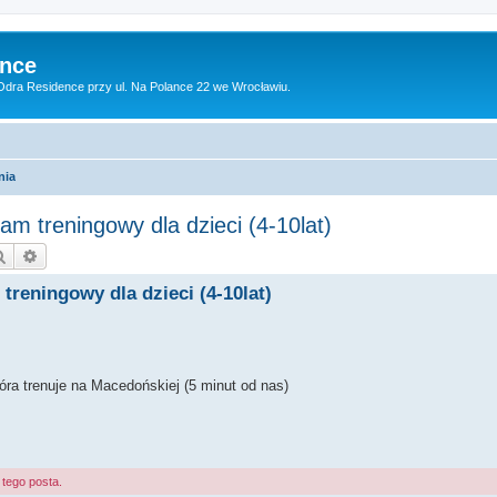
ence
dra Residence przy ul. Na Polance 22 we Wrocławiu.
nia
m treningowy dla dzieci (4-10lat)
Szukaj
Wyszukiwanie zaawansowane
reningowy dla dzieci (4-10lat)
óra trenuje na Macedońskiej (5 minut od nas)
tego posta.