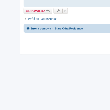
ODPOWIEDZ
Wróć do „Ogłoszenia”
Strona domowa
Stara Odra Residence