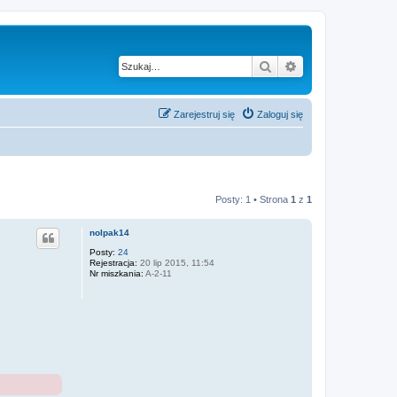
Szukaj
Wyszukiwanie z
Zarejestruj się
Zaloguj się
Posty: 1 • Strona
1
z
1
nolpak14
Posty:
24
Rejestracja:
20 lip 2015, 11:54
Nr miszkania:
A-2-11