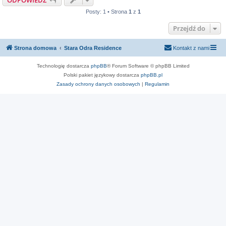
ODPOWIEDZ
Posty: 1 • Strona
1
z
1
Przejdź do
Strona domowa
Stara Odra Residence
Kontakt z nami
Technologię dostarcza
phpBB
® Forum Software © phpBB Limited
Polski pakiet językowy dostarcza
phpBB.pl
Zasady ochrony danych osobowych
|
Regulamin