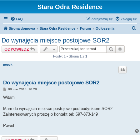
Stara Odra Residence
FAQ
Zarejestruj się
Zaloguj się
S
Strona domowa
Stara Odra Residence
Forum
Ogłoszenia
z
Do wynajęcia miejsce postojowe SOR2
u
Szukaj
Wyszuki
ODPOWIEDZ
k
Posty: 1 • Strona
1
z
1
a
popek
j
Do wynajęcia miejsce postojowe SOR2
P
08 mar 2018, 10:28
o
s
Witam
t
Mam do wynajęcia miejsce postojowe pod budynkiem SOR2.
Zainteresowanych proszę o kontakt tel: 697-873-149
Pawel