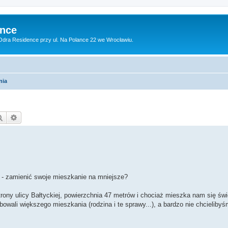
ence
dra Residence przy ul. Na Polance 22 we Wrocławiu.
nia
Szukaj
Wyszukiwanie zaawansowane
ów - zamienić swoje mieszkanie na mniejsze?
ny ulicy Bałtyckiej, powierzchnia 47 metrów i chociaż mieszka nam się świ
owali większego mieszkania (rodzina i te sprawy...), a bardzo nie chcielibyś