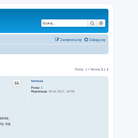
Szukaj
Wyszukiwanie z
Zarejestruj się
Zaloguj się
Posty: 1 • Strona
1
z
1
horosza
Posty:
1
Rejestracja:
30 lis 2017, 18:58
etnie,
my się