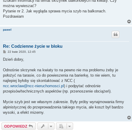
szukam informacji na temat skrzynek balkonowych na kwiaty. Czy
można wywieszać?
Pytanie nr 2. Jak wygląda sprawa mycia szyb na balkonach.
Pozdrawiam
pawel
Re: Codzienne życie w bloku
P
22 kwie 2020, 12:45
o
s
Dzień dobry,
t
Odnośnie skrzynek na kwiaty to na pewno nie ma problemu żeby je
położyć na tarasie, co do powieszenia na barierkę, to nie wiem, tu
najlepiej byłoby się skontaktować z NCC (
ncc.wroclaw@ncc-nieruchomosci.pl
) i podpytać odnośnie
przepisów/technicznych aspektów (np. przenoszenie obciążeń).
Mycie szyb jest we własnym zakresie. Były próby wynajmowania firmy
alpinistycznej do przeprowadzenia takiego mycia, ale koszt był bardzo
wysoki, a efekt mizerny.
ODPOWIEDZ