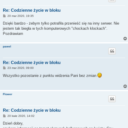
Re: Codzienne życie w bloku
P
20 mar 2020, 19:35
o
s
Dzięki bardzo - żebym tylko potrafiła przenieść się na inny serwer. Nie
t
jestem tak biegła w tych komputerowych "chockach klockach".
Pozdrawiam
pawel
Re: Codzienne życie w bloku
P
23 mar 2020, 09:00
o
s
Wszystko pozostanie z punktu widzenia Pani bez zmian
t
Flower
Re: Codzienne życie w bloku
P
20 kwie 2020, 14:02
o
s
Dzień dobry,
t