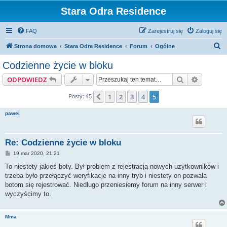
Stara Odra Residence
FAQ
Zarejestruj się
Zaloguj się
S
Strona domowa
Stara Odra Residence
Forum
Ogólne
z
Codzienne życie w bloku
u
Szukaj
Wyszuki
ODPOWIEDZ
k
a
1
2
3
4
5
Poprzednia
Posty: 45
j
pawel
Re: Codzienne życie w bloku
P
19 mar 2020, 21:21
o
s
To niestety jakieś boty. Był problem z rejestracją nowych uzytkowników i
t
trzeba było przełączyć weryfikacje na inny tryb i niestety on pozwala
botom się rejestrować. Niedlugo przeniesiemy forum na inny serwer i
wyczyścimy to.
Mma