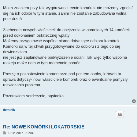
Moim zdaniem przy tak wygórowanej cenie komórek nie możemy zgodzić
się na ich odbiór w tym stanie, zanim nie zostanie zabudowana wolna
przestrzeń.
Zachęcam nowych właścicieli do obejrzenia wspomnianych 14 komórek
przed dokonaniem ostatecznej wpłaty.
Możemy przygotować wspólne pismo dotyczące odbioru komórek.
Komórki są w tej chwili przygotowywane do odbioru i z tego co się
dowiedziałam
nie jest już zaplanowane podwyższenie ścian. Tak więc tylko wspólna
reakcja może nam w tym momencie pomóc.
Proszę o pozostawienie komentarza pod postem osoby, których ta
sprawa dotyczy- nowi właściciele komórek oraz o ewentualne pomysły
rozwiązania problemu.
Pozdrawiam serdecznie, sąsiadka.
dominik
Re: NOWE KOMÓRKI LOKATORSKIE
P
10 lis 2015, 21:04
o