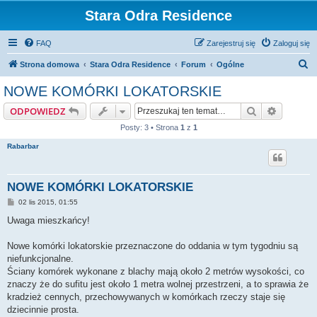
Stara Odra Residence
FAQ
Zarejestruj się
Zaloguj się
S
Strona domowa
Stara Odra Residence
Forum
Ogólne
z
NOWE KOMÓRKI LOKATORSKIE
u
Szukaj
Wyszuki
ODPOWIEDZ
k
Posty: 3 • Strona
1
z
1
a
Rabarbar
j
NOWE KOMÓRKI LOKATORSKIE
P
02 lis 2015, 01:55
o
s
Uwaga mieszkańcy!
t
Nowe komórki lokatorskie przeznaczone do oddania w tym tygodniu są
niefunkcjonalne.
Ściany komórek wykonane z blachy mają około 2 metrów wysokości, co
znaczy że do sufitu jest około 1 metra wolnej przestrzeni, a to sprawia że
kradzież cennych, przechowywanych w komórkach rzeczy staje się
dziecinnie prosta.