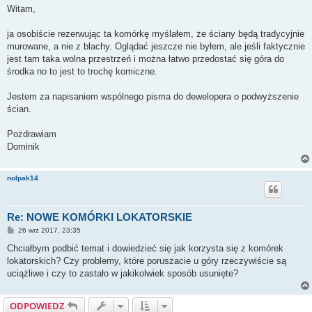
s
Witam,
t
ja osobiście rezerwując ta komórkę myślałem, że ściany będą tradycyjnie
murowane, a nie z blachy. Oglądać jeszcze nie byłem, ale jeśli faktycznie
jest tam taka wolna przestrzeń i można łatwo przedostać się góra do
środka no to jest to trochę komiczne.
Jestem za napisaniem wspólnego pisma do dewelopera o podwyższenie
ścian.
Pozdrawiam
Dominik
nolpak14
Re: NOWE KOMÓRKI LOKATORSKIE
P
26 wrz 2017, 23:35
o
s
Chciałbym podbić temat i dowiedzieć się jak korzysta się z komórek
t
lokatorskich? Czy problemy, które poruszacie u góry rzeczywiście są
uciążliwe i czy to zastało w jakikolwiek sposób usunięte?
ODPOWIEDZ