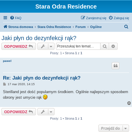
Stara Odra Residence
FAQ
Zarejestruj się
Zaloguj się
S
Strona domowa
Stara Odra Residence
Forum
Ogólne
z
Jaki płyn do dezynfekcji rąk?
u
Szukaj
Wyszuki
ODPOWIEDZ
k
Posty: 1 • Strona
1
z
1
a
pawel
j
Re: Jaki płyn do dezynfekcji rąk?
P
17 mar 2020, 14:15
o
s
Sterilland jest dość popularnym środkiem. Ogólnie najlepszym sposobem
t
obrony jest umycie rąk
ODPOWIEDZ
Posty: 1 • Strona
1
z
1
Przejdź do