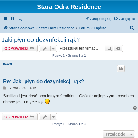
Stara Odra Residence
FAQ
Zarejestruj się
Zaloguj się
S
Strona domowa
Stara Odra Residence
Forum
Ogólne
z
Jaki płyn do dezynfekcji rąk?
u
Szukaj
Wyszuki
ODPOWIEDZ
k
Posty: 1 • Strona
1
z
1
a
pawel
j
Re: Jaki płyn do dezynfekcji rąk?
P
17 mar 2020, 14:15
o
s
Sterilland jest dość popularnym środkiem. Ogólnie najlepszym sposobem
t
obrony jest umycie rąk
ODPOWIEDZ
Posty: 1 • Strona
1
z
1
Przejdź do