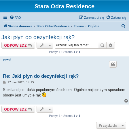
Stara Odra Residence
FAQ
Zarejestruj się
Zaloguj się
S
Strona domowa
Stara Odra Residence
Forum
Ogólne
z
Jaki płyn do dezynfekcji rąk?
u
Szukaj
Wyszuki
ODPOWIEDZ
k
Posty: 1 • Strona
1
z
1
a
pawel
j
Re: Jaki płyn do dezynfekcji rąk?
P
17 mar 2020, 14:15
o
s
Sterilland jest dość popularnym środkiem. Ogólnie najlepszym sposobem
t
obrony jest umycie rąk
ODPOWIEDZ
Posty: 1 • Strona
1
z
1
Przejdź do