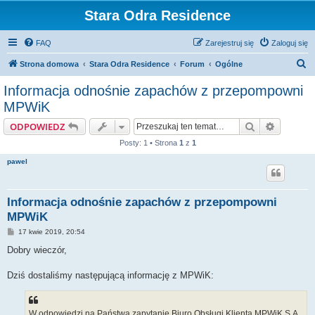
Stara Odra Residence
FAQ
Zarejestruj się
Zaloguj się
S
Strona domowa
Stara Odra Residence
Forum
Ogólne
z
Informacja odnośnie zapachów z przepompowni
u
MPWiK
k
Szukaj
Wyszuki
ODPOWIEDZ
a
Posty: 1 • Strona
1
z
1
j
pawel
Informacja odnośnie zapachów z przepompowni
MPWiK
P
17 kwie 2019, 20:54
o
s
Dobry wieczór,
t
Dziś dostaliśmy następującą informację z MPWiK:
W odpowiedzi na Państwa zapytanie Biuro Obsługi Klienta MPWiK S.A.