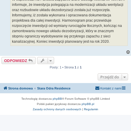
informuje, że inwestycja polegająca na modernizacji układu wentylacji
oraz rozbudowie układu dezodoryzacji została już rozpoczęta.
Informujemy, iż została wykonana i opracowana dokumentacja
projektowa dla całej inwestycji. Harmonogram prac przewiduje
rozpoczęcie inwestycji od wymiany rurociągów tłocznych, kończąc na
zamontowaniu nowego układu dezodoryzacji, który w znacznym
stopniu ograniczy wydobywanie się przykrego zapachu z sieci
kanalizacyjnej. Koniec inwestycji planowany jest na rok 2020.
ODPOWIEDZ
Posty: 1 • Strona
1
z
1
Przejdź do
Strona domowa
Stara Odra Residence
Kontakt z nami
Technologię dostarcza
phpBB
® Forum Software © phpBB Limited
Polski pakiet językowy dostarcza
phpBB.pl
Zasady ochrony danych osobowych
|
Regulamin