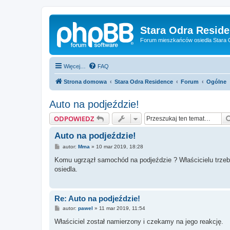
Stara Odra Resid
Forum mieszkańców osiedla Stara O
Więcej…
FAQ
Strona domowa
Stara Odra Residence
Forum
Ogólne
Auto na podjeździe!
ODPOWIEDZ
Auto na podjeździe!
P
autor:
Mma
»
10 mar 2019, 18:28
o
s
Komu ugrzązł samochód na podjeździe ? Właścicielu trzeba 
t
osiedla.
Re: Auto na podjeździe!
P
autor:
pawel
»
11 mar 2019, 11:54
o
s
Właściciel został namierzony i czekamy na jego reakcję.
t