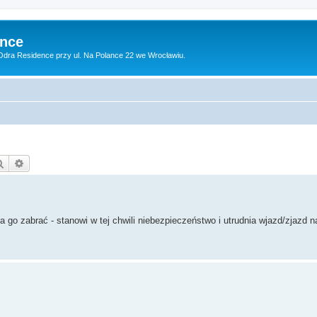
ence
dra Residence przy ul. Na Polance 22 we Wrocławiu.
Szukaj
Wyszukiwanie zaawansowane
go zabrać - stanowi w tej chwili niebezpieczeństwo i utrudnia wjazd/zjazd n