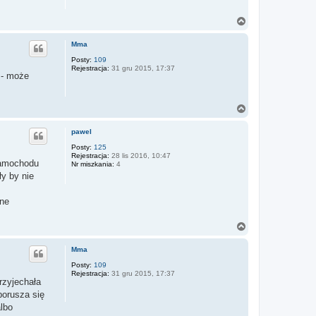
N
a
g
Mma
ó
r
Posty:
109
Rejestracja:
31 gru 2015, 17:37
ę
 - może
N
a
g
pawel
ó
r
Posty:
125
Rejestracja:
28 lis 2016, 10:47
ę
 samochodu
Nr miszkania:
4
ły by nie
ane
N
a
g
Mma
ó
r
Posty:
109
Rejestracja:
31 gru 2015, 17:37
ę
rzyjechała
porusza się
albo