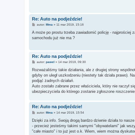
Re: Auto na podjeździe!
P
autor:
Mma
»
11 mar 2019, 15:16
o
s
A może po prostu trzeba zawiadomić policję - najprościej
t
samochodu już nie ma ?
Re: Auto na podjeździe!
P
autor:
pawel
»
14 mar 2019, 09:30
o
s
Rozważaliśmy takie działania, ale z drugiej strony wspól
t
gdyby on uległ uszkodzeniu (niestety tak działa prawo). Na
podjąć żadnych działań.
Auto zostało zabrane przez właściciela, który nie raczył
ubezpieczyciela do którego zostanie zgłoszone roszczen
Re: Auto na podjeździe!
P
autor:
Mma
»
14 mar 2019, 15:54
o
s
Dzięki za info. Swoją drogą bardzo dziwnie działa to nasze
t
- przecież jesteśmy takimi samymi "obywatelami" jak wszy
"całe miasto" i to już jest o.k. Wiem, wiem można dyskuto