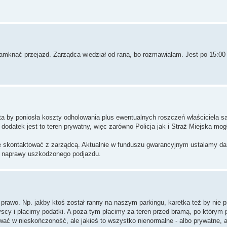
 zamknąć przejazd. Zarządca wiedział od rana, bo rozmawiałam. Jest po 15:00
nota by poniosła koszty odholowania plus ewentualnych roszczeń właściciela
 dodatek jest to teren prywatny, więc zarówno Policja jak i Straż Miejska mog
 się skontaktować z zarządcą. Aktualnie w funduszu gwarancyjnym ustalamy d
ie naprawy uszkodzonego podjazdu.
 prawo. Np. jakby ktoś został ranny na naszym parkingu, karetka też by nie p
scy i płacimy podatki. A poza tym płacimy za teren przed bramą, po którym 
wać w nieskończoność, ale jakieś to wszystko nienormalne - albo prywatne, 