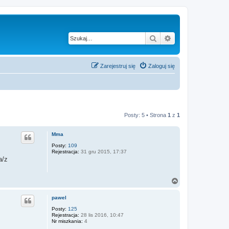
Szukaj
Wyszukiwanie z
Zarejestruj się
Zaloguj się
Posty: 5 • Strona
1
z
1
Mma
Posty:
109
Rejestracja:
31 gru 2015, 17:37
a/z
N
a
g
pawel
ó
r
Posty:
125
Rejestracja:
28 lis 2016, 10:47
ę
Nr miszkania:
4