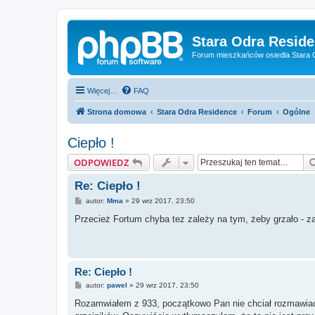
Stara Odra Resid
Forum mieszkańców osiedla Stara O
Więcej…
FAQ
Strona domowa
Stara Odra Residence
Forum
Ogólne
Ciepło !
ODPOWIEDZ
Re: Ciepło !
P
autor:
Mma
»
29 wrz 2017, 23:50
o
s
Przecież Fortum chyba tez zależy na tym, żeby grzało - za
t
Re: Ciepło !
P
autor:
pawel
»
29 wrz 2017, 23:50
o
s
Rozamwiałem z 933, początkowo Pan nie chciał rozmawiać
t