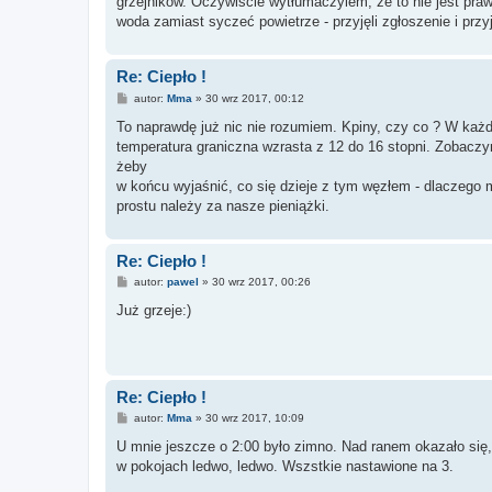
grzejników. Oczywiście wytłumaczylem, że to nie jest pra
woda zamiast syczeć powietrze - przyjęli zgłoszenie i przy
Re: Ciepło !
P
autor:
Mma
»
30 wrz 2017, 00:12
o
s
To naprawdę już nic nie rozumiem. Kpiny, czy co ? W każdy
t
temperatura graniczna wzrasta z 12 do 16 stopni. Zobaczy
żeby
w końcu wyjaśnić, co się dzieje z tym węzłem - dlaczego
prostu należy za nasze pieniążki.
Re: Ciepło !
P
autor:
pawel
»
30 wrz 2017, 00:26
o
s
Już grzeje:)
t
Re: Ciepło !
P
autor:
Mma
»
30 wrz 2017, 10:09
o
s
U mnie jeszcze o 2:00 było zimno. Nad ranem okazało się, ż
t
w pokojach ledwo, ledwo. Wszstkie nastawione na 3.