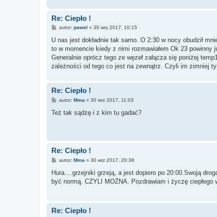
Re: Ciepło !
P
autor:
pawel
»
30 wrz 2017, 10:15
o
s
U nas jest dokładnie tak samo. O 2:30 w nocy obudził mnie
t
to w momencie kiedy z nimi rozmawiałem Ok 23 powinny już
Generalnie oprócz tego ze węzeł załącza się poniżej temp12
zależności od tego co jest na zewnątrz. Czyli im zimniej t
Re: Ciepło !
P
autor:
Mma
»
30 wrz 2017, 11:03
o
s
Też tak sądzę i z kim tu gadać?
t
Re: Ciepło !
P
autor:
Mma
»
30 wrz 2017, 20:38
o
s
Hura....grzejniki grzeją, a jest dopiero po 20:00.Swoją dro
t
być normą. CZYLI MOŻNA. Pozdrawiam i życzę ciepłego 
Re: Ciepło !