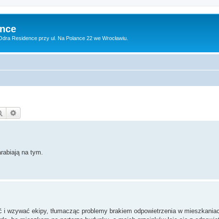
ence
dra Residence przy ul. Na Polance 22 we Wrocławiu.
Szukaj
Wyszukiwanie zaawansowane
rabiają na tym.
 i wzywać ekipy, tłumacząc problemy brakiem odpowietrzenia w mieszkania