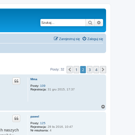
Szukaj
Wyszukiwanie z
Zarejestruj się
Zaloguj się
1
2
3
4
Poprzednia
Następna
Posty: 32
Mma
Posty:
109
Rejestracja:
31 gru 2015, 17:37
N
a
g
pawel
ó
r
Posty:
125
Rejestracja:
28 lis 2016, 10:47
ę
ch naszych
Nr miszkania:
4