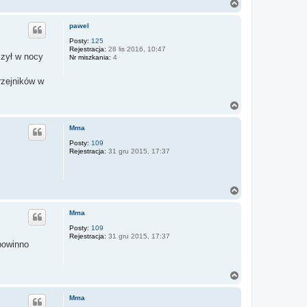
N
a
g
pawel
ó
r
Posty:
125
Rejestracja:
28 lis 2016, 10:47
ę
czył w nocy
Nr miszkania:
4
rzejników w
N
a
g
Mma
ó
r
Posty:
109
Rejestracja:
31 gru 2015, 17:37
ę
N
a
g
Mma
ó
r
Posty:
109
Rejestracja:
31 gru 2015, 17:37
ę
 powinno
N
a
g
Mma
ó