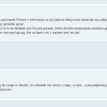
 prscownik Fortum z informacja ze już jadą bo faktycznie nawet jak się załą
 grzejniki grzać.
 st to na dodatek jest krzywa grzania, która określa temperaturę zasilania g
ym mocniej hajcują. Ale na bank coś z węzłem jest nie tak.
gą do czego to doszło, że człowiek się cieszy z tego, co jest , a przynajmniej
wieczoru