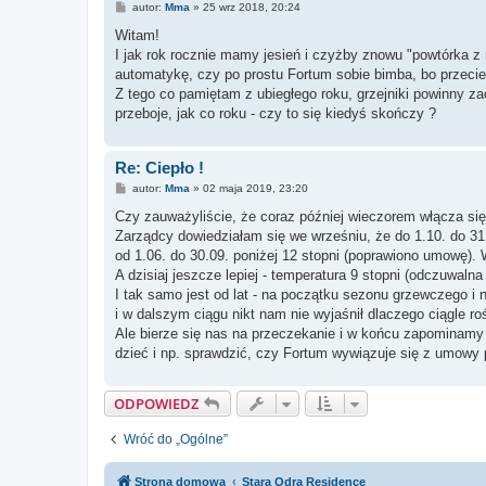
P
autor:
Mma
»
25 wrz 2018, 20:24
o
s
Witam!
t
I jak rok rocznie mamy jesień i czyżby znowu "powtórka z r
automatykę, czy po prostu Fortum sobie bimba, bo przecież
Z tego co pamiętam z ubiegłego roku, grzejniki powinny z
przeboje, jak co roku - czy to się kiedyś skończy ?
Re: Ciepło !
P
autor:
Mma
»
02 maja 2019, 23:20
o
s
Czy zauważyliście, że coraz później wieczorem włącza się 
t
Zarządcy dowiedziałam się we wrześniu, że do 1.10. do 31.
od 1.06. do 30.09. poniżej 12 stopni (poprawiono umowę). W
A dzisiaj jeszcze lepiej - temperatura 9 stopni (odczuwaln
I tak samo jest od lat - na początku sezonu grzewczego i n
i w dalszym ciągu nikt nam nie wyjaśnił dlaczego ciągle roś
Ale bierze się nas na przeczekanie i w końcu zapominamy o
dzieć i np. sprawdzić, czy Fortum wywiązuje się z umow
ODPOWIEDZ
Wróć do „Ogólne”
Strona domowa
Stara Odra Residence