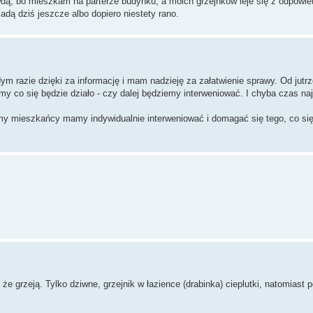
wdą, bo mieszkam na parterze budynku, a moich grzejnków leje się z odpowie
jadą dziś jeszcze albo dopiero niestety rano.
m razie dzięki za informację i mam nadzieję za załatwienie sprawy. Od jutrz
my co się będzie działo - czy dalej będziemy interweniować. I chyba czas na
 my mieszkańcy mamy indywidualnie interweniować i domagać się tego, co si
e grzeją. Tylko dziwne, grzejnik w łazience (drabinka) cieplutki, natomiast 