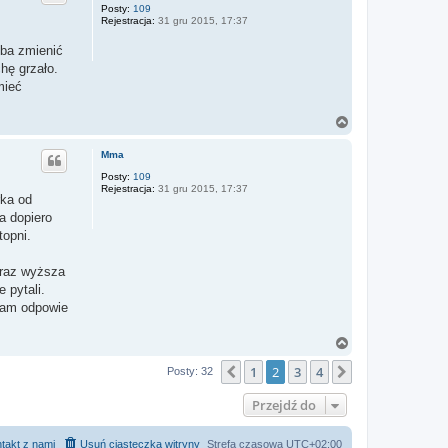
r
Posty:
109
Rejestracja:
31 gru 2015, 17:37
ę
eba zmienić
hę grzało.
mieć
N
a
g
Mma
ó
r
Posty:
109
Rejestracja:
31 gru 2015, 17:37
ę
rka od
a dopiero
topni.
coraz wyższa
 pytali.
 nam odpowie
N
a
1
2
3
4
g
Poprzednia
Następna
Posty: 32
ó
r
Przejdź do
ę
takt z nami
Usuń ciasteczka witryny
Strefa czasowa
UTC+02:00