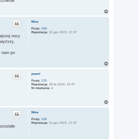
trzników
N
a
g
Mma
ó
r
Posty:
109
Rejestracja:
31 gru 2015, 17:37
ę
ejszej nocy
jwyższy,
ę nam po
N
a
g
pawel
ó
r
Posty:
125
Rejestracja:
28 lis 2016, 10:47
ę
Nr miszkania:
4
N
a
g
Mma
ó
r
Posty:
109
Rejestracja:
31 gru 2015, 17:37
ę
pozostałe