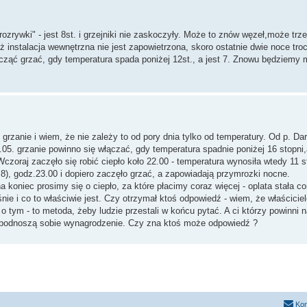
ozrywki" - jest 8st. i grzejniki nie zaskoczyły. Może to znów węzeł,może trz
 instalacja wewnętrzna nie jest zapowietrzona, skoro ostatnie dwie noce troc
acząć grzać, gdy temperatura spada poniżej 12st., a jest 7. Znowu będziemy 
grzanie i wiem, że nie zależy to od pory dnia tylko od temperatury. Od p. Da
05. grzanie powinno się włączać, gdy temperatura spadnie poniżej 16 stopni,
czoraj zaczęło się robić ciepło koło 22.00 - temperatura wynosiła wtedy 11 s
a 8), godz.23.00 i dopiero zaczęło grzać, a zapowiadają przymrozki nocne.
a koniec prosimy się o ciepło, za które płacimy coraz więcej - oplata stała 
nie i co to właściwie jest. Czy otrzymał ktoś odpowiedź - wiem, że właściciele
 tym - to metoda, żeby ludzie przestali w końcu pytać. A ci którzy powinni
y podnoszą sobie wynagrodzenie. Czy zna ktoś może odpowiedź ?
Kon