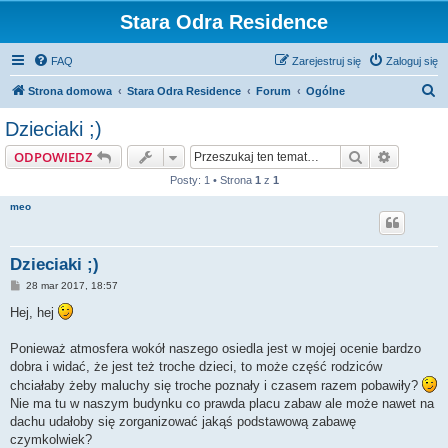
Stara Odra Residence
FAQ
Zarejestruj się
Zaloguj się
S
Strona domowa
Stara Odra Residence
Forum
Ogólne
z
Dzieciaki ;)
u
Szukaj
Wyszuki
ODPOWIEDZ
k
Posty: 1 • Strona
1
z
1
a
meo
j
Dzieciaki ;)
P
28 mar 2017, 18:57
o
s
Hej, hej
t
Ponieważ atmosfera wokół naszego osiedla jest w mojej ocenie bardzo
dobra i widać, że jest też troche dzieci, to może część rodziców
chciałaby żeby maluchy się troche poznały i czasem razem pobawiły?
Nie ma tu w naszym budynku co prawda placu zabaw ale może nawet na
dachu udałoby się zorganizować jakąś podstawową zabawę
czymkolwiek?