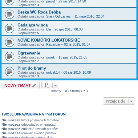
Ostatni post autor:
pawel
«
29 sie 2017, 14:50
Odpowiedzi:
3
Deska WC Roca Debba
Ostatni post autor:
Stary Odrzaniec
«
11 maja 2016, 22:34
Gadająca winda
Ostatni post autor:
Ela
«
26 gru 2015, 08:38
Odpowiedzi:
5
NOWE KOMÓRKI LOKATORSKIE
Ostatni post autor:
Rabarbar
«
02 lis 2015, 01:57
Ogrzewanie
Ostatni post autor:
sorek
«
15 paź 2015, 21:05
Odpowiedzi:
7
Pilot do bramy
Ostatni post autor:
nolpak14
«
08 sie 2015, 10:09
Odpowiedzi:
3
NOWY TEMAT
Tematy: 10 • Strona
1
z
1
Przejdź do
TWOJE UPRAWNIENIA NA TYM FORUM
Nie możesz
tworzyć nowych tematów
Nie możesz
odpowiadać w tematach
Nie możesz
zmieniać swoich postów
Nie możesz
usuwać swoich postów
Nie możesz
dodawać załączników