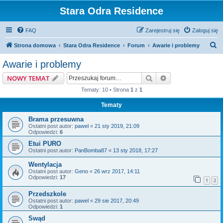
Stara Odra Residence
FAQ
Zarejestruj się
Zaloguj się
S
Strona domowa
Stara Odra Residence
Forum
Awarie i problemy
z
Awarie i problemy
u
Szukaj
Wyszukiwanie z
NOWY TEMAT
k
Tematy: 10 • Strona
1
z
1
a
Tematy
j
Brama przesuwna
Ostatni post autor:
pawel
«
21 sty 2019, 21:09
Odpowiedzi:
6
Etui PURO
Ostatni post autor:
PanBomba87
«
13 sty 2018, 17:27
Wentylacja
Ostatni post autor:
Geno
«
26 wrz 2017, 14:11
Odpowiedzi:
17
1
2
Przedszkole
Ostatni post autor:
pawel
«
29 sie 2017, 20:49
Odpowiedzi:
1
Swąd