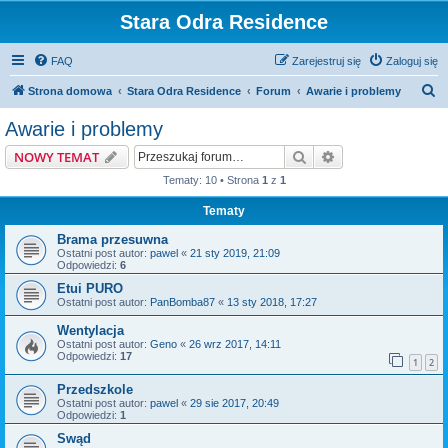
Stara Odra Residence
FAQ
Zarejestruj się
Zaloguj się
S
Strona domowa
Stara Odra Residence
Forum
Awarie i problemy
z
Awarie i problemy
u
Szukaj
Wyszukiwanie z
NOWY TEMAT
k
Tematy: 10 • Strona
1
z
1
a
Tematy
j
Brama przesuwna
Ostatni post autor:
pawel
«
21 sty 2019, 21:09
Odpowiedzi:
6
Etui PURO
Ostatni post autor:
PanBomba87
«
13 sty 2018, 17:27
Wentylacja
Ostatni post autor:
Geno
«
26 wrz 2017, 14:11
Odpowiedzi:
17
1
2
Przedszkole
Ostatni post autor:
pawel
«
29 sie 2017, 20:49
Odpowiedzi:
1
Swąd