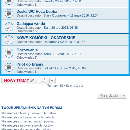
Ostatni post autor:
pawel
«
29 sie 2017, 14:50
Odpowiedzi:
3
Deska WC Roca Debba
Ostatni post autor:
Stary Odrzaniec
«
11 maja 2016, 22:34
Gadająca winda
Ostatni post autor:
Ela
«
26 gru 2015, 08:38
Odpowiedzi:
5
NOWE KOMÓRKI LOKATORSKIE
Ostatni post autor:
Rabarbar
«
02 lis 2015, 01:57
Ogrzewanie
Ostatni post autor:
sorek
«
15 paź 2015, 21:05
Odpowiedzi:
7
Pilot do bramy
Ostatni post autor:
nolpak14
«
08 sie 2015, 10:09
Odpowiedzi:
3
NOWY TEMAT
Tematy: 10 • Strona
1
z
1
Przejdź do
TWOJE UPRAWNIENIA NA TYM FORUM
Nie możesz
tworzyć nowych tematów
Nie możesz
odpowiadać w tematach
Nie możesz
zmieniać swoich postów
Nie możesz
usuwać swoich postów
Nie możesz
dodawać załączników