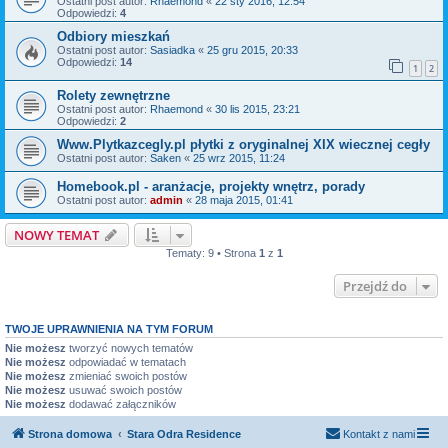
Ostatni post autor:
Rhaemond
«
22 sty 2016, 12:54
Odpowiedzi:
4
Odbiory mieszkań
Ostatni post autor:
Sasiadka
«
25 gru 2015, 20:33
Odpowiedzi:
14
1
2
Rolety zewnętrzne
Ostatni post autor:
Rhaemond
«
30 lis 2015, 23:21
Odpowiedzi:
2
Www.Plytkazcegly.pl płytki z oryginalnej XIX wiecznej cegły
Ostatni post autor:
Saken
«
25 wrz 2015, 11:24
Homebook.pl - aranżacje, projekty wnętrz, porady
Ostatni post autor:
admin
«
28 maja 2015, 01:41
NOWY TEMAT
Tematy: 9 • Strona
1
z
1
Przejdź do
TWOJE UPRAWNIENIA NA TYM FORUM
Nie możesz
tworzyć nowych tematów
Nie możesz
odpowiadać w tematach
Nie możesz
zmieniać swoich postów
Nie możesz
usuwać swoich postów
Nie możesz
dodawać załączników
Strona domowa
Stara Odra Residence
Kontakt z nami