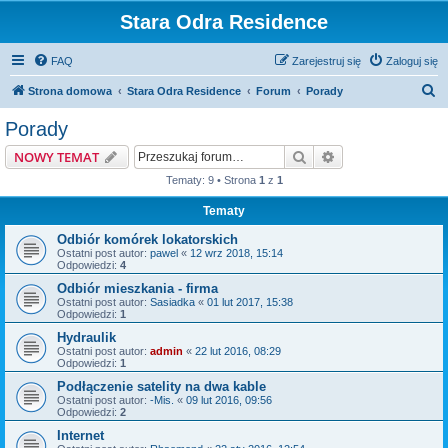
Stara Odra Residence
FAQ
Zarejestruj się
Zaloguj się
S
Strona domowa
Stara Odra Residence
Forum
Porady
z
Porady
u
Szukaj
Wyszukiwanie z
NOWY TEMAT
k
Tematy: 9 • Strona
1
z
1
a
Tematy
j
Odbiór komórek lokatorskich
Ostatni post autor:
pawel
«
12 wrz 2018, 15:14
Odpowiedzi:
4
Odbiór mieszkania - firma
Ostatni post autor:
Sasiadka
«
01 lut 2017, 15:38
Odpowiedzi:
1
Hydraulik
Ostatni post autor:
admin
«
22 lut 2016, 08:29
Odpowiedzi:
1
Podłączenie satelity na dwa kable
Ostatni post autor:
-Mis.
«
09 lut 2016, 09:56
Odpowiedzi:
2
Internet