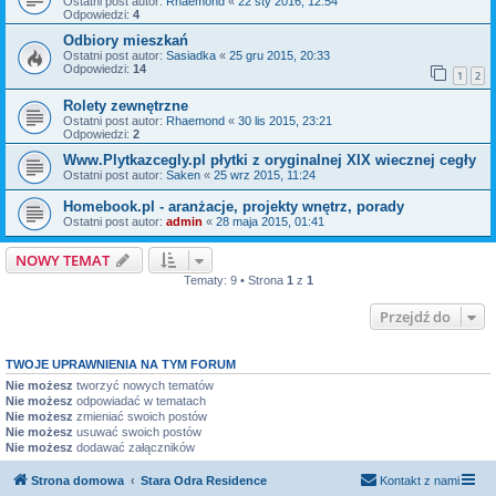
Ostatni post autor:
Rhaemond
«
22 sty 2016, 12:54
Odpowiedzi:
4
Odbiory mieszkań
Ostatni post autor:
Sasiadka
«
25 gru 2015, 20:33
Odpowiedzi:
14
1
2
Rolety zewnętrzne
Ostatni post autor:
Rhaemond
«
30 lis 2015, 23:21
Odpowiedzi:
2
Www.Plytkazcegly.pl płytki z oryginalnej XIX wiecznej cegły
Ostatni post autor:
Saken
«
25 wrz 2015, 11:24
Homebook.pl - aranżacje, projekty wnętrz, porady
Ostatni post autor:
admin
«
28 maja 2015, 01:41
NOWY TEMAT
Tematy: 9 • Strona
1
z
1
Przejdź do
TWOJE UPRAWNIENIA NA TYM FORUM
Nie możesz
tworzyć nowych tematów
Nie możesz
odpowiadać w tematach
Nie możesz
zmieniać swoich postów
Nie możesz
usuwać swoich postów
Nie możesz
dodawać załączników
Strona domowa
Stara Odra Residence
Kontakt z nami