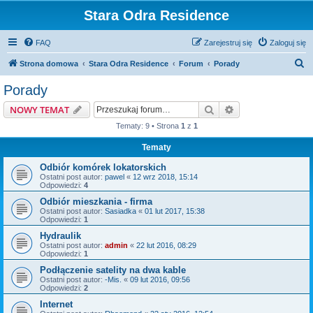
Stara Odra Residence
FAQ
Zarejestruj się
Zaloguj się
S
Strona domowa
Stara Odra Residence
Forum
Porady
z
Porady
u
Szukaj
Wyszukiwanie z
NOWY TEMAT
k
Tematy: 9 • Strona
1
z
1
a
Tematy
j
Odbiór komórek lokatorskich
Ostatni post autor:
pawel
«
12 wrz 2018, 15:14
Odpowiedzi:
4
Odbiór mieszkania - firma
Ostatni post autor:
Sasiadka
«
01 lut 2017, 15:38
Odpowiedzi:
1
Hydraulik
Ostatni post autor:
admin
«
22 lut 2016, 08:29
Odpowiedzi:
1
Podłączenie satelity na dwa kable
Ostatni post autor:
-Mis.
«
09 lut 2016, 09:56
Odpowiedzi:
2
Internet