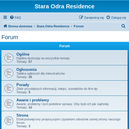
Stara Odra Residence
FAQ
Zarejestruj się
Zaloguj się
S
Strona domowa
Stara Odra Residence
Forum
z
Forum
u
Forum
k
a
Ogólne
Ogólna dyskusja na wszystkie tematy
j
Tematy:
57
Ogłoszenia
Tablica ogłoszeń dla mieszkańców
Tematy:
26
Porady
Zbiór przydatnych informacji, miejsc, kontaktów do firm itp
Tematy:
9
Awarie i problemy
Awarie, problemy i tym podobne sprawy. Oby było ich jak najmniej.
Tematy:
10
Strona
Dział poświęcony propozycjom i pytaniom odnośnie samej strony naszego
forum.
Tematy:
3