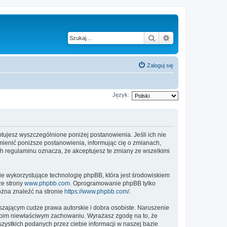
Szukaj
Wyszukiwanie z
Zaloguj się
Język:
eptujesz wyszczególnione poniżej postanowienia. Jeśli ich nie
mienić poniższe postanowienia, informując cię o zmianach,
ch regulaminu oznacza, że akceptujesz te zmiany ze wszelkimi
ie wykorzystujące technologię phpBB, która jest środowiskiem
ze strony
www.phpbb.com
. Oprogramowanie phpBB tylko
ożna znaleźć na stronie
https://www.phpbb.com/
.
zającym cudze prawa autorskie i dobra osobiste. Naruszenie
twoim niewłaściwym zachowaniu. Wyrażasz zgodę na to, że
zystkich podanych przez ciebie informacji w naszej bazie