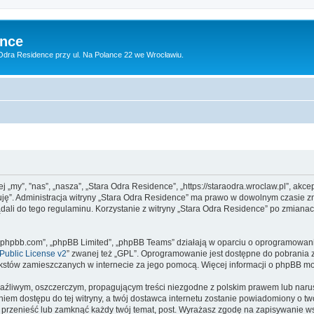
ence
dra Residence przy ul. Na Polance 22 we Wrocławiu.
j „my”, ”nas”, „nasza”, „Stara Odra Residence”, „https://staraodra.wroclaw.pl”, akc
tuję”. Administracja witryny „Stara Odra Residence” ma prawo w dowolnym czasie z
ądali do tego regulaminu. Korzystanie z witryny „Stara Odra Residence” po zmiana
www.phpbb.com”, „phpBB Limited”, „phpBB Teams” działają w oparciu o oprogramowan
ublic License v2
” zwanej też „GPL”. Oprogramowanie jest dostępne do pobrania 
ą tekstów zamieszczanych w internecie za jego pomocą. Więcej informacji o phpBB m
aźliwym, oszczerczym, propagującym treści niezgodne z polskim prawem lub narus
iem dostępu do tej witryny, a twój dostawca internetu zostanie powiadomiony o 
 przenieść lub zamknąć każdy twój temat, post. Wyrażasz zgodę na zapisywanie ws