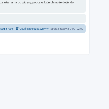
 za włamania do witryny, podczas których może dojść do
takt z nami
Usuń ciasteczka witryny
Strefa czasowa
UTC+02:00