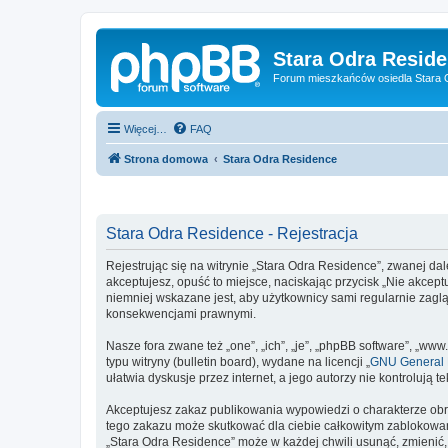
Stara Odra Resid
Forum mieszkańców osiedla Stara O
Więcej…
FAQ
Strona domowa
Stara Odra Residence
Stara Odra Residence - Rejestracja
Rejestrując się na witrynie „Stara Odra Residence”, zwanej dale
akceptujesz, opuść to miejsce, naciskając przycisk „Nie akcep
niemniej wskazane jest, aby użytkownicy sami regularnie zagl
konsekwencjami prawnymi.
Nasze fora zwane też „one”, „ich”, „je”, „phpBB software”, „
typu witryny (bulletin board), wydane na licencji „
GNU General P
ułatwia dyskusje przez internet, a jego autorzy nie kontroluj
Akceptujesz zakaz publikowania wypowiedzi o charakterze obr
tego zakazu może skutkować dla ciebie całkowitym zablokowan
„Stara Odra Residence” może w każdej chwili usunąć, zmienić,