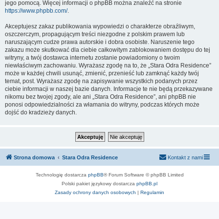
jego pomocą. Więcej informacji o phpBB można znaleźć na stronie
https://www.phpbb.com/
.
Akceptujesz zakaz publikowania wypowiedzi o charakterze obraźliwym,
oszczerczym, propagującym treści niezgodne z polskim prawem lub
naruszającym cudze prawa autorskie i dobra osobiste. Naruszenie tego
zakazu może skutkować dla ciebie całkowitym zablokowaniem dostępu do tej
witryny, a twój dostawca internetu zostanie powiadomiony o twoim
niewłaściwym zachowaniu. Wyrażasz zgodę na to, że „Stara Odra Residence”
może w każdej chwili usunąć, zmienić, przenieść lub zamknąć każdy twój
temat, post. Wyrażasz zgodę na zapisywanie wszystkich podanych przez
ciebie informacji w naszej bazie danych. Informacje te nie będą przekazywane
nikomu bez twojej zgody, ale ani „Stara Odra Residence”, ani phpBB nie
ponosi odpowiedzialności za włamania do witryny, podczas których może
dojść do kradzieży danych.
Strona domowa
Stara Odra Residence
Kontakt z nami
Technologię dostarcza
phpBB
® Forum Software © phpBB Limited
Polski pakiet językowy dostarcza
phpBB.pl
Zasady ochrony danych osobowych
|
Regulamin