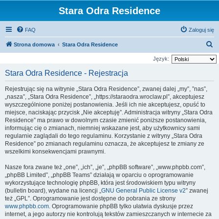
Stara Odra Residence
FAQ
Zaloguj się
S
Strona domowa
Stara Odra Residence
z
Język:
u
Stara Odra Residence - Rejestracja
k
Rejestrując się na witrynie „Stara Odra Residence”, zwanej dalej „my”, ”nas”,
a
„nasza”, „Stara Odra Residence”, „https://staraodra.wroclaw.pl”, akceptujesz
j
wyszczególnione poniżej postanowienia. Jeśli ich nie akceptujesz, opuść to
miejsce, naciskając przycisk „Nie akceptuję”. Administracja witryny „Stara Odra
Residence” ma prawo w dowolnym czasie zmienić poniższe postanowienia,
informując cię o zmianach, niemniej wskazane jest, aby użytkownicy sami
regularnie zaglądali do tego regulaminu. Korzystanie z witryny „Stara Odra
Residence” po zmianach regulaminu oznacza, że akceptujesz te zmiany ze
wszelkimi konsekwencjami prawnymi.
Nasze fora zwane też „one”, „ich”, „je”, „phpBB software”, „www.phpbb.com”,
„phpBB Limited”, „phpBB Teams” działają w oparciu o oprogramowanie
wykorzystujące technologię phpBB, która jest środowiskiem typu witryny
(bulletin board), wydane na licencji „
GNU General Public License v2
” zwanej
też „GPL”. Oprogramowanie jest dostępne do pobrania ze strony
www.phpbb.com
. Oprogramowanie phpBB tylko ułatwia dyskusje przez
internet, a jego autorzy nie kontrolują tekstów zamieszczanych w internecie za