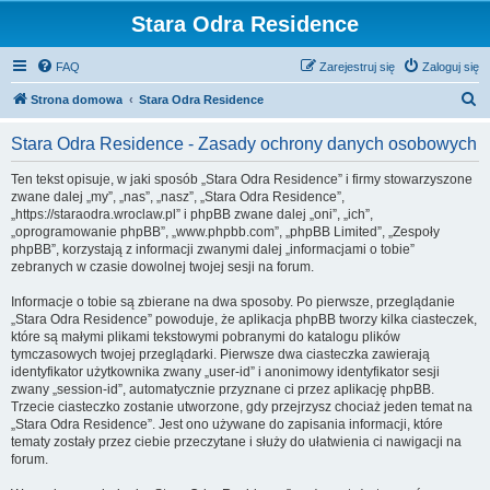
Stara Odra Residence
FAQ
Zarejestruj się
Zaloguj się
S
Strona domowa
Stara Odra Residence
z
Stara Odra Residence - Zasady ochrony danych osobowych
u
k
Ten tekst opisuje, w jaki sposób „Stara Odra Residence” i firmy stowarzyszone
zwane dalej „my”, „nas”, „nasz”, „Stara Odra Residence”,
a
„https://staraodra.wroclaw.pl” i phpBB zwane dalej „oni”, „ich”,
j
„oprogramowanie phpBB”, „www.phpbb.com”, „phpBB Limited”, „Zespoły
phpBB”, korzystają z informacji zwanymi dalej „informacjami o tobie”
zebranych w czasie dowolnej twojej sesji na forum.
Informacje o tobie są zbierane na dwa sposoby. Po pierwsze, przeglądanie
„Stara Odra Residence” powoduje, że aplikacja phpBB tworzy kilka ciasteczek,
które są małymi plikami tekstowymi pobranymi do katalogu plików
tymczasowych twojej przeglądarki. Pierwsze dwa ciasteczka zawierają
identyfikator użytkownika zwany „user-id” i anonimowy identyfikator sesji
zwany „session-id”, automatycznie przyznane ci przez aplikację phpBB.
Trzecie ciasteczko zostanie utworzone, gdy przejrzysz chociaż jeden temat na
„Stara Odra Residence”. Jest ono używane do zapisania informacji, które
tematy zostały przez ciebie przeczytane i służy do ułatwienia ci nawigacji na
forum.