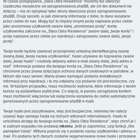
W czasie przeglądania „Stara Odra Residence” możemy też utworzyć
ciasteczka niezależne od oprogramowania phpBB, ale ich ten dokument nie
dotyczy – ma on opisywać tylko strony stworzone przez oprogramowanie
phpBB. Drugi sposób, w jaki zbieramy informacje o tobie, to dane wysyłane
przez ciebie do nas. Mogą być to między innymi posty napisane przez ciebie
jako anonimowy użytkownik zwane dalej „anonimowe posty”, konta
użytkownika założone na „Stara Odra Residence” zwane dalej „twoje konto” i
posty napisane przez ciebie po rejestracji i zalogowaniu zwane dalej „twoje
posty”.
Twoje konto będzie zawierać przynajmniej unikalną identyfikacyjną nazwę
zwaną dalej „twoja nazwa użytkownika”, hasło używane do logowania zwane
dalej „twoje hasło” i osobisty aktywny adres e-mail zwany dalej „twój adres e-
mail”. Informacje podane dla twojego konta na „Stara Odra Residence” są
chronione przez prawa dotyczące ochrony danych osobowych w państwie, w
którym stoi nasz serwer. Mamy prawo wymagać podania dodatkowych
informacji przy rejestracji, i to my ustalamy czy podanie ich jest konieczne, czy
nie. W każdym przypadku, masz możliwość wybrania, które informacje o twoim
koncie są wyświetlane publicznie. Co więcej, w panelu zarządzania kontem
masz możliwość włączenia lub wyłączenia wysyłania do ciebie automatycznie
generowanych przez oprogramowanie phpBB e-maili.
Twoje hasło jest zaszyfrowane, więc jest bezpieczne, niemniej nie należy
używać tego samego hasła na różnych witrynach internetowych. Hasło to
umożliwia dostęp do twojego konta na „Stara Odra Residence”, więc chroń je i
w żadnym wypadku nie podawaj
nikomu
. Jeśli je zapomnisz, użyj funkcji „Nie
pamiętam hasła”. Witryna poprosi cię o podanie nazwy użytkownika i adresu e-
mail. Po podaniu tych danych zostanie wygenerowane nowe hasło i przesłane