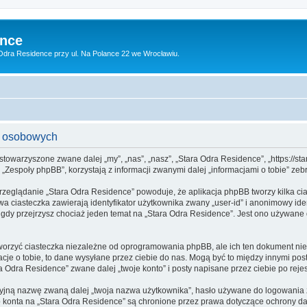
ence
dra Residence przy ul. Na Polance 22 we Wrocławiu.
h osobowych
 stowarzyszone zwane dalej „my”, „nas”, „nasz”, „Stara Odra Residence”, „https://sta
espoły phpBB”, korzystają z informacji zwanymi dalej „informacjami o tobie” zebr
przeglądanie „Stara Odra Residence” powoduje, że aplikacja phpBB tworzy kilka ci
a ciasteczka zawierają identyfikator użytkownika zwany „user-id” i anonimowy iden
gdy przejrzysz chociaż jeden temat na „Stara Odra Residence”. Jest ono używane do
orzyć ciasteczka niezależne od oprogramowania phpBB, ale ich ten dokument nie 
cje o tobie, to dane wysyłane przez ciebie do nas. Mogą być to między innymi po
Odra Residence” zwane dalej „twoje konto” i posty napisane przez ciebie po rejest
cyjną nazwę zwaną dalej „twoja nazwa użytkownika”, hasło używane do logowania zw
ego konta na „Stara Odra Residence” są chronione przez prawa dotyczące ochrony 