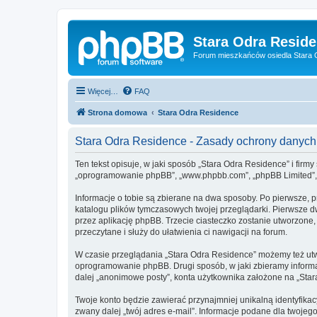
Stara Odra Resid
Forum mieszkańców osiedla Stara O
Więcej…
FAQ
Strona domowa
Stara Odra Residence
Stara Odra Residence - Zasady ochrony danyc
Ten tekst opisuje, w jaki sposób „Stara Odra Residence” i firmy
„oprogramowanie phpBB”, „www.phpbb.com”, „phpBB Limited”, „Z
Informacje o tobie są zbierane na dwa sposoby. Po pierwsze, 
katalogu plików tymczasowych twojej przeglądarki. Pierwsze dw
przez aplikację phpBB. Trzecie ciasteczko zostanie utworzone, 
przeczytane i służy do ułatwienia ci nawigacji na forum.
W czasie przeglądania „Stara Odra Residence” możemy też utw
oprogramowanie phpBB. Drugi sposób, w jaki zbieramy informa
dalej „anonimowe posty”, konta użytkownika założone na „Stara 
Twoje konto będzie zawierać przynajmniej unikalną identyfika
zwany dalej „twój adres e-mail”. Informacje podane dla twoj