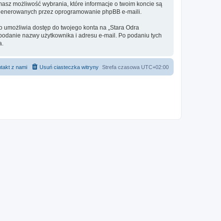
masz możliwość wybrania, które informacje o twoim koncie są
e generowanych przez oprogramowanie phpBB e-maili.
to umożliwia dostęp do twojego konta na „Stara Odra
 o podanie nazwy użytkownika i adresu e-mail. Po podaniu tych
a.
takt z nami
Usuń ciasteczka witryny
Strefa czasowa
UTC+02:00