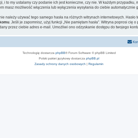
, i to my ustalamy czy podanie ich jest konieczne, czy nie. W każdym przypadku, 
ntem masz możliwość włączenia lub wyłączenia wysyłania do ciebie automatyczni
j nie należy używać tego samego hasła na różnych witrynach internetowych. Hasło 
ikomu
. Jeśli je zapomnisz, użyj funkcji „Nie pamiętam hasła”. Witryna poprosi cię
ny przez ciebie adres e-mail. Umożliwi ono odzyskanie dostępu do twojego kont
Kon
Technologię dostarcza
phpBB
® Forum Software © phpBB Limited
Polski pakiet językowy dostarcza
phpBB.pl
Zasady ochrony danych osobowych
|
Regulamin