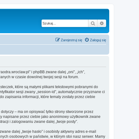
Szukaj
Wyszukiwanie z
Zarejestruj się
Zaloguj się
raodra.wroclaw.pl” i phpBB zwane dalej „oni”, „ich”,
anych w czasie dowolnej twojej sesji na forum.
asteczek, które są małymi plikami tekstowymi pobranymi do
tyfikator sesji zwany „session-id”, automatycznie przyznane ci
 zapisania informacji, które tematy zostały przez ciebie
dotyczy – ma on opisywać tylko strony stworzone przez
sty napisane przez ciebie jako anonimowy użytkownik zwane
racji i zalogowaniu zwane dalej „twoje posty”.
ane dalej „twoje hasło” i osobisty aktywny adres e-mail
danych osobowych w państwie, w którym stoi nasz serwer. Mamy