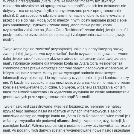
W czasie przeglądania „Stara Odra Residence” możemy też utworzyć
ciasteczka niezależne od oprogramowania phpBB, ale ich ten dokument nie
dotyczy – ma on opisywać tylko strony stworzone przez oprogramowanie
phpBB. Drugi sposób, w jaki zbieramy informacje o tobie, to dane wysyłane
przez ciebie do nas. Mogą być to między innymi posty napisane przez ciebie
jako anonimowy użytkownik zwane dalej „anonimowe posty”, konta
użytkownika założone na „Stara Odra Residence” zwane dalej „twoje konto” i
posty napisane przez ciebie po rejestracji i zalogowaniu zwane dalej „twoje
posty”.
Twoje konto będzie zawierać przynajmniej unikalną identyfikacyjną nazwę
zwaną dalej „twoja nazwa użytkownika”, hasło używane do logowania zwane
dalej „twoje hasło” i osobisty aktywny adres e-mail zwany dalej „twój adres e-
mail”. Informacje podane dla twojego konta na „Stara Odra Residence” są
chronione przez prawa dotyczące ochrony danych osobowych w państwie, w
którym stoi nasz serwer. Mamy prawo wymagać podania dodatkowych
informacji przy rejestracji, i to my ustalamy czy podanie ich jest konieczne, czy
nie. W każdym przypadku, masz możliwość wybrania, które informacje o twoim
koncie są wyświetlane publicznie. Co więcej, w panelu zarządzania kontem
masz możliwość włączenia lub wyłączenia wysyłania do ciebie automatycznie
generowanych przez oprogramowanie phpBB e-maili.
Twoje hasło jest zaszyfrowane, więc jest bezpieczne, niemniej nie należy
używać tego samego hasła na różnych witrynach internetowych. Hasło to
umożliwia dostęp do twojego konta na „Stara Odra Residence”, więc chroń je i
w żadnym wypadku nie podawaj
nikomu
. Jeśli je zapomnisz, użyj funkcji „Nie
pamiętam hasła”. Witryna poprosi cię o podanie nazwy użytkownika i adresu e-
mail. Po podaniu tych danych zostanie wygenerowane nowe hasło i przesłane