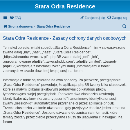
Stara Odra Residence
FAQ
Zarejestruj się
Zaloguj się
S
Strona domowa
Stara Odra Residence
z
Stara Odra Residence - Zasady ochrony danych osobowych
u
k
Ten tekst opisuje, w jaki sposób „Stara Odra Residence” i firmy stowarzyszone
zwane dalej „my”, „nas”, „nasz”, „Stara Odra Residence”,
a
„https://staraodra.wroclaw.pl” i phpBB zwane dalej „oni”, „ich”,
j
„oprogramowanie phpBB”, „www.phpbb.com”, „phpBB Limited”, „Zespoły
phpBB”, korzystają z informacji zwanymi dalej „informacjami o tobie”
zebranych w czasie dowolnej twojej sesji na forum.
Informacje o tobie są zbierane na dwa sposoby. Po pierwsze, przeglądanie
„Stara Odra Residence” powoduje, że aplikacja phpBB tworzy kilka ciasteczek,
które są małymi plikami tekstowymi pobranymi do katalogu plików
tymczasowych twojej przeglądarki. Pierwsze dwa ciasteczka zawierają
identyfikator użytkownika zwany „user-id” i anonimowy identyfikator sesji
zwany „session-id”, automatycznie przyznane ci przez aplikację phpBB.
Trzecie ciasteczko zostanie utworzone, gdy przejrzysz chociaż jeden temat na
„Stara Odra Residence”. Jest ono używane do zapisania informacji, które
tematy zostały przez ciebie przeczytane i służy do ułatwienia ci nawigacji na
forum.