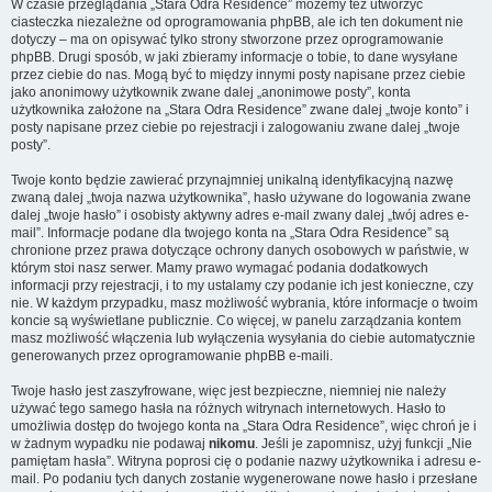
W czasie przeglądania „Stara Odra Residence” możemy też utworzyć
ciasteczka niezależne od oprogramowania phpBB, ale ich ten dokument nie
dotyczy – ma on opisywać tylko strony stworzone przez oprogramowanie
phpBB. Drugi sposób, w jaki zbieramy informacje o tobie, to dane wysyłane
przez ciebie do nas. Mogą być to między innymi posty napisane przez ciebie
jako anonimowy użytkownik zwane dalej „anonimowe posty”, konta
użytkownika założone na „Stara Odra Residence” zwane dalej „twoje konto” i
posty napisane przez ciebie po rejestracji i zalogowaniu zwane dalej „twoje
posty”.
Twoje konto będzie zawierać przynajmniej unikalną identyfikacyjną nazwę
zwaną dalej „twoja nazwa użytkownika”, hasło używane do logowania zwane
dalej „twoje hasło” i osobisty aktywny adres e-mail zwany dalej „twój adres e-
mail”. Informacje podane dla twojego konta na „Stara Odra Residence” są
chronione przez prawa dotyczące ochrony danych osobowych w państwie, w
którym stoi nasz serwer. Mamy prawo wymagać podania dodatkowych
informacji przy rejestracji, i to my ustalamy czy podanie ich jest konieczne, czy
nie. W każdym przypadku, masz możliwość wybrania, które informacje o twoim
koncie są wyświetlane publicznie. Co więcej, w panelu zarządzania kontem
masz możliwość włączenia lub wyłączenia wysyłania do ciebie automatycznie
generowanych przez oprogramowanie phpBB e-maili.
Twoje hasło jest zaszyfrowane, więc jest bezpieczne, niemniej nie należy
używać tego samego hasła na różnych witrynach internetowych. Hasło to
umożliwia dostęp do twojego konta na „Stara Odra Residence”, więc chroń je i
w żadnym wypadku nie podawaj
nikomu
. Jeśli je zapomnisz, użyj funkcji „Nie
pamiętam hasła”. Witryna poprosi cię o podanie nazwy użytkownika i adresu e-
mail. Po podaniu tych danych zostanie wygenerowane nowe hasło i przesłane