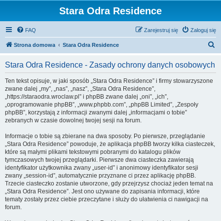
Stara Odra Residence
FAQ
Zarejestruj się
Zaloguj się
S
Strona domowa
Stara Odra Residence
z
Stara Odra Residence - Zasady ochrony danych osobowych
u
k
Ten tekst opisuje, w jaki sposób „Stara Odra Residence” i firmy stowarzyszone
zwane dalej „my”, „nas”, „nasz”, „Stara Odra Residence”,
a
„https://staraodra.wroclaw.pl” i phpBB zwane dalej „oni”, „ich”,
j
„oprogramowanie phpBB”, „www.phpbb.com”, „phpBB Limited”, „Zespoły
phpBB”, korzystają z informacji zwanymi dalej „informacjami o tobie”
zebranych w czasie dowolnej twojej sesji na forum.
Informacje o tobie są zbierane na dwa sposoby. Po pierwsze, przeglądanie
„Stara Odra Residence” powoduje, że aplikacja phpBB tworzy kilka ciasteczek,
które są małymi plikami tekstowymi pobranymi do katalogu plików
tymczasowych twojej przeglądarki. Pierwsze dwa ciasteczka zawierają
identyfikator użytkownika zwany „user-id” i anonimowy identyfikator sesji
zwany „session-id”, automatycznie przyznane ci przez aplikację phpBB.
Trzecie ciasteczko zostanie utworzone, gdy przejrzysz chociaż jeden temat na
„Stara Odra Residence”. Jest ono używane do zapisania informacji, które
tematy zostały przez ciebie przeczytane i służy do ułatwienia ci nawigacji na
forum.