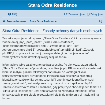
Stara Odra Residence
FAQ
Zarejestruj się
Zaloguj się
S
Strona domowa
Stara Odra Residence
z
Stara Odra Residence - Zasady ochrony danych osobowych
u
k
Ten tekst opisuje, w jaki sposób „Stara Odra Residence” i firmy stowarzyszone
zwane dalej „my”, „nas”, „nasz”, „Stara Odra Residence”,
a
„https://staraodra.wroclaw.pl” i phpBB zwane dalej „oni”, „ich”,
j
„oprogramowanie phpBB”, „www.phpbb.com”, „phpBB Limited”, „Zespoły
phpBB”, korzystają z informacji zwanymi dalej „informacjami o tobie”
zebranych w czasie dowolnej twojej sesji na forum.
Informacje o tobie są zbierane na dwa sposoby. Po pierwsze, przeglądanie
„Stara Odra Residence” powoduje, że aplikacja phpBB tworzy kilka ciasteczek,
które są małymi plikami tekstowymi pobranymi do katalogu plików
tymczasowych twojej przeglądarki. Pierwsze dwa ciasteczka zawierają
identyfikator użytkownika zwany „user-id” i anonimowy identyfikator sesji
zwany „session-id”, automatycznie przyznane ci przez aplikację phpBB.
Trzecie ciasteczko zostanie utworzone, gdy przejrzysz chociaż jeden temat na
„Stara Odra Residence”. Jest ono używane do zapisania informacji, które
tematy zostały przez ciebie przeczytane i służy do ułatwienia ci nawigacji na
forum.