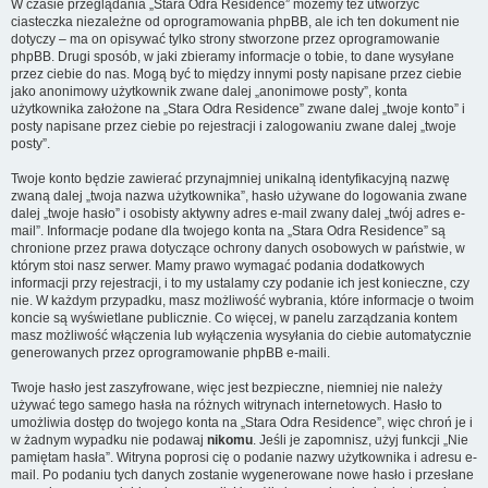
W czasie przeglądania „Stara Odra Residence” możemy też utworzyć
ciasteczka niezależne od oprogramowania phpBB, ale ich ten dokument nie
dotyczy – ma on opisywać tylko strony stworzone przez oprogramowanie
phpBB. Drugi sposób, w jaki zbieramy informacje o tobie, to dane wysyłane
przez ciebie do nas. Mogą być to między innymi posty napisane przez ciebie
jako anonimowy użytkownik zwane dalej „anonimowe posty”, konta
użytkownika założone na „Stara Odra Residence” zwane dalej „twoje konto” i
posty napisane przez ciebie po rejestracji i zalogowaniu zwane dalej „twoje
posty”.
Twoje konto będzie zawierać przynajmniej unikalną identyfikacyjną nazwę
zwaną dalej „twoja nazwa użytkownika”, hasło używane do logowania zwane
dalej „twoje hasło” i osobisty aktywny adres e-mail zwany dalej „twój adres e-
mail”. Informacje podane dla twojego konta na „Stara Odra Residence” są
chronione przez prawa dotyczące ochrony danych osobowych w państwie, w
którym stoi nasz serwer. Mamy prawo wymagać podania dodatkowych
informacji przy rejestracji, i to my ustalamy czy podanie ich jest konieczne, czy
nie. W każdym przypadku, masz możliwość wybrania, które informacje o twoim
koncie są wyświetlane publicznie. Co więcej, w panelu zarządzania kontem
masz możliwość włączenia lub wyłączenia wysyłania do ciebie automatycznie
generowanych przez oprogramowanie phpBB e-maili.
Twoje hasło jest zaszyfrowane, więc jest bezpieczne, niemniej nie należy
używać tego samego hasła na różnych witrynach internetowych. Hasło to
umożliwia dostęp do twojego konta na „Stara Odra Residence”, więc chroń je i
w żadnym wypadku nie podawaj
nikomu
. Jeśli je zapomnisz, użyj funkcji „Nie
pamiętam hasła”. Witryna poprosi cię o podanie nazwy użytkownika i adresu e-
mail. Po podaniu tych danych zostanie wygenerowane nowe hasło i przesłane