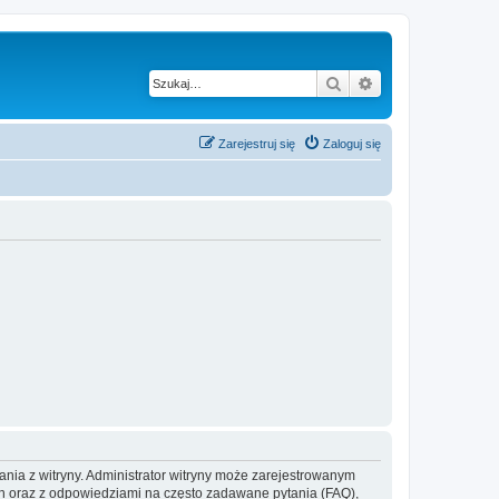
Szukaj
Wyszukiwanie z
Zarejestruj się
Zaloguj się
ania z witryny. Administrator witryny może zarejestrowanym
 oraz z odpowiedziami na często zadawane pytania (FAQ),