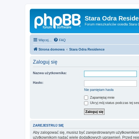
Stara Odra Resid
Forum mieszkańców osiedla Stara O
Więcej…
FAQ
Strona domowa
Stara Odra Residence
Zaloguj się
Nazwa użytkownika:
Hasło:
Nie pamiętam hasła
Zapamiętaj mnie
Ukryj mój status podczas tej ses
ZAREJESTRUJ SIĘ
Aby zalogować się, musisz być zarejestrowanym użytkownikiem w
użytkownikom nadać wiele dodatkowych uprawnień. Przed reje