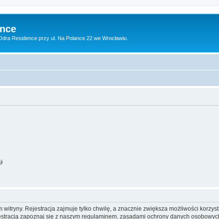
ence
dra Residence przy ul. Na Polance 22 we Wrocławiu.
ji
itryny. Rejestracja zajmuje tylko chwilę, a znacznie zwiększa możliwości korzyst
stracją zapoznaj się z naszym regulaminem, zasadami ochrony danych osobowych