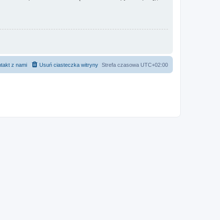
takt z nami
Usuń ciasteczka witryny
Strefa czasowa
UTC+02:00