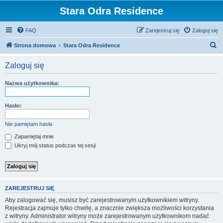
Stara Odra Residence
FAQ
Zarejestruj się
Zaloguj się
S
Strona domowa
Stara Odra Residence
z
Zaloguj się
u
k
Nazwa użytkownika:
a
j
Hasło:
Nie pamiętam hasła
Zapamiętaj mnie
Ukryj mój status podczas tej sesji
ZAREJESTRUJ SIĘ
Aby zalogować się, musisz być zarejestrowanym użytkownikiem witryny.
Rejestracja zajmuje tylko chwilę, a znacznie zwiększa możliwości korzystania
z witryny. Administrator witryny może zarejestrowanym użytkownikom nadać