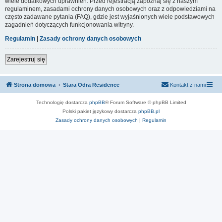
wiele dodatkowych uprawnień. Przed rejestracją zapoznaj się z naszym
regulaminem, zasadami ochrony danych osobowych oraz z odpowiedziami na
często zadawane pytania (FAQ), gdzie jest wyjaśnionych wiele podstawowych
zagadnień dotyczących funkcjonowania witryny.
Regulamin
|
Zasady ochrony danych osobowych
Zarejestruj się
Strona domowa
Stara Odra Residence
Kontakt z nami
Technologię dostarcza
phpBB
® Forum Software © phpBB Limited
Polski pakiet językowy dostarcza
phpBB.pl
Zasady ochrony danych osobowych
|
Regulamin