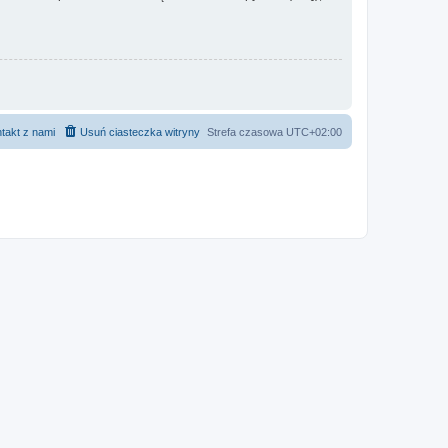
takt z nami
Usuń ciasteczka witryny
Strefa czasowa
UTC+02:00