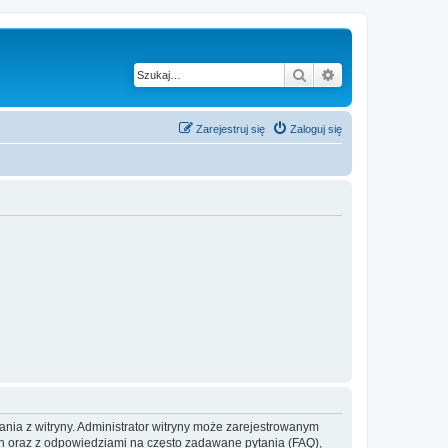
Szukaj
Wyszukiwanie z
Zarejestruj się
Zaloguj się
ania z witryny. Administrator witryny może zarejestrowanym
 oraz z odpowiedziami na często zadawane pytania (FAQ),