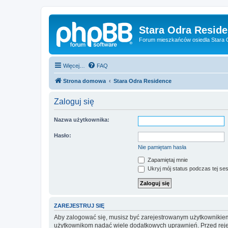
Stara Odra Resid
Forum mieszkańców osiedla Stara O
Więcej…
FAQ
Strona domowa
Stara Odra Residence
Zaloguj się
Nazwa użytkownika:
Hasło:
Nie pamiętam hasła
Zapamiętaj mnie
Ukryj mój status podczas tej ses
ZAREJESTRUJ SIĘ
Aby zalogować się, musisz być zarejestrowanym użytkownikiem w
użytkownikom nadać wiele dodatkowych uprawnień. Przed reje