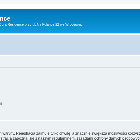
ence
dra Residence przy ul. Na Polance 22 we Wrocławiu.
ji
itryny. Rejestracja zajmuje tylko chwilę, a znacznie zwiększa możliwości korzyst
stracją zapoznaj się z naszym regulaminem, zasadami ochrony danych osobowych