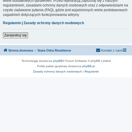
wiele dodatkowych uprawnień. Przed rejestracją zapoznaj się z naszym
regulaminem, zasadami ochrony danych osobowych oraz z odpowiedziami na
często zadawane pytania (FAQ), gdzie jest wyjaśnionych wiele podstawowych
zagadnień dotyczących funkcjonowania witryny.
Regulamin
|
Zasady ochrony danych osobowych
Zarejestruj się
Strona domowa
Stara Odra Residence
Kontakt z nami
Technologię dostarcza
phpBB
® Forum Software © phpBB Limited
Polski pakiet językowy dostarcza
phpBB.pl
Zasady ochrony danych osobowych
|
Regulamin