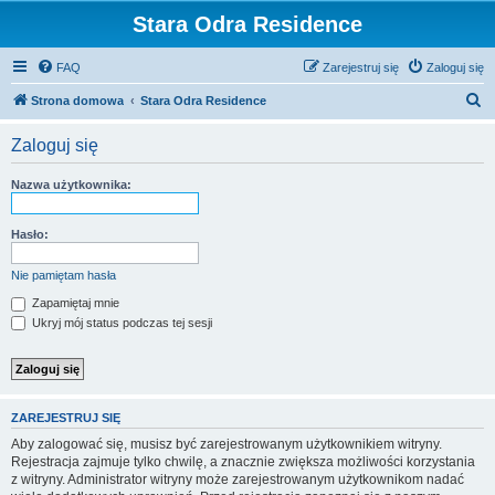
Stara Odra Residence
FAQ
Zarejestruj się
Zaloguj się
S
Strona domowa
Stara Odra Residence
z
Zaloguj się
u
k
Nazwa użytkownika:
a
j
Hasło:
Nie pamiętam hasła
Zapamiętaj mnie
Ukryj mój status podczas tej sesji
ZAREJESTRUJ SIĘ
Aby zalogować się, musisz być zarejestrowanym użytkownikiem witryny.
Rejestracja zajmuje tylko chwilę, a znacznie zwiększa możliwości korzystania
z witryny. Administrator witryny może zarejestrowanym użytkownikom nadać