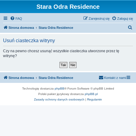
Stara Odra Residence
FAQ
Zarejestruj się
Zaloguj się
S
Strona domowa
Stara Odra Residence
z
Usuń ciasteczka witryny
u
k
Czy na pewno chcesz usunąć wszystkie ciasteczka utworzone przez tę
witrynę?
a
j
Strona domowa
Stara Odra Residence
Kontakt z nami
Technologię dostarcza
phpBB
® Forum Software © phpBB Limited
Polski pakiet językowy dostarcza
phpBB.pl
Zasady ochrony danych osobowych
|
Regulamin