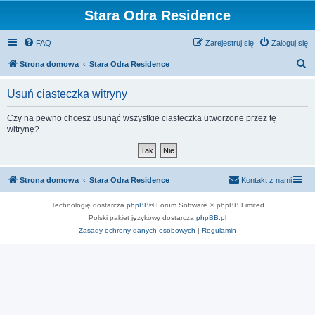
Stara Odra Residence
FAQ
Zarejestruj się
Zaloguj się
S
Strona domowa
Stara Odra Residence
z
Usuń ciasteczka witryny
u
k
Czy na pewno chcesz usunąć wszystkie ciasteczka utworzone przez tę
witrynę?
a
j
Strona domowa
Stara Odra Residence
Kontakt z nami
Technologię dostarcza
phpBB
® Forum Software © phpBB Limited
Polski pakiet językowy dostarcza
phpBB.pl
Zasady ochrony danych osobowych
|
Regulamin