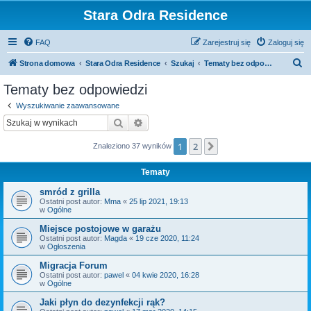
Stara Odra Residence
FAQ
Zarejestruj się
Zaloguj się
S
Strona domowa
Stara Odra Residence
Szukaj
Tematy bez odpowiedzi
z
Tematy bez odpowiedzi
u
Wyszukiwanie zaawansowane
k
Szukaj
Wyszukiwanie zaawansowane
a
1
2
Następna
Znaleziono 37 wyników
j
Tematy
smród z grilla
Ostatni post autor:
Mma
«
25 lip 2021, 19:13
w
Ogólne
Miejsce postojowe w garażu
Ostatni post autor:
Magda
«
19 cze 2020, 11:24
w
Ogłoszenia
Migracja Forum
Ostatni post autor:
pawel
«
04 kwie 2020, 16:28
w
Ogólne
Jaki płyn do dezynfekcji rąk?