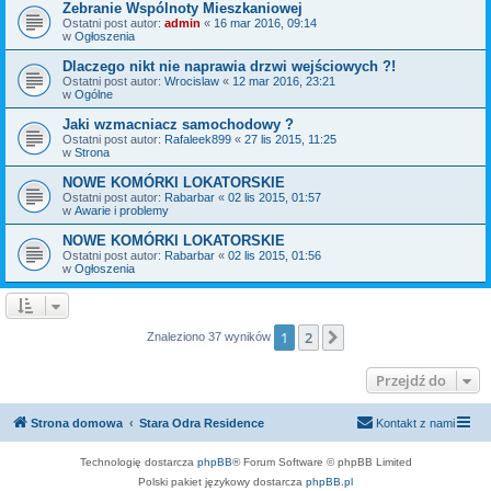
Zebranie Wspólnoty Mieszkaniowej
Ostatni post autor:
admin
«
16 mar 2016, 09:14
w
Ogłoszenia
Dlaczego nikt nie naprawia drzwi wejściowych ?!
Ostatni post autor:
Wrocislaw
«
12 mar 2016, 23:21
w
Ogólne
Jaki wzmacniacz samochodowy ?
Ostatni post autor:
Rafaleek899
«
27 lis 2015, 11:25
w
Strona
NOWE KOMÓRKI LOKATORSKIE
Ostatni post autor:
Rabarbar
«
02 lis 2015, 01:57
w
Awarie i problemy
NOWE KOMÓRKI LOKATORSKIE
Ostatni post autor:
Rabarbar
«
02 lis 2015, 01:56
w
Ogłoszenia
1
2
Następna
Znaleziono 37 wyników
Przejdź do
Strona domowa
Stara Odra Residence
Kontakt z nami
Technologię dostarcza
phpBB
® Forum Software © phpBB Limited
Polski pakiet językowy dostarcza
phpBB.pl