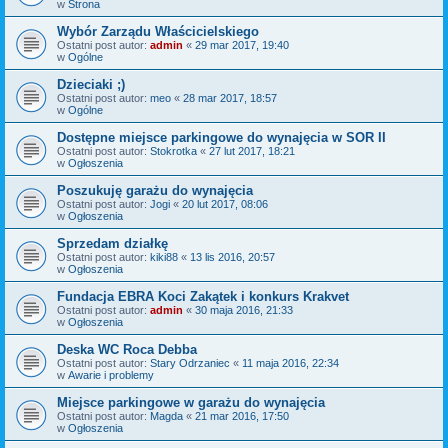
w
Strona
Wybór Zarządu Właścicielskiego
Ostatni post autor:
admin
«
29 mar 2017, 19:40
w
Ogólne
Dzieciaki ;)
Ostatni post autor:
meo
«
28 mar 2017, 18:57
w
Ogólne
Dostępne miejsce parkingowe do wynajęcia w SOR II
Ostatni post autor:
Stokrotka
«
27 lut 2017, 18:21
w
Ogłoszenia
Poszukuję garażu do wynajęcia
Ostatni post autor:
Jogi
«
20 lut 2017, 08:06
w
Ogłoszenia
Sprzedam działkę
Ostatni post autor:
kiki88
«
13 lis 2016, 20:57
w
Ogłoszenia
Fundacja EBRA Koci Zakątek i konkurs Krakvet
Ostatni post autor:
admin
«
30 maja 2016, 21:33
w
Ogłoszenia
Deska WC Roca Debba
Ostatni post autor:
Stary Odrzaniec
«
11 maja 2016, 22:34
w
Awarie i problemy
Miejsce parkingowe w garażu do wynajęcia
Ostatni post autor:
Magda
«
21 mar 2016, 17:50
w
Ogłoszenia