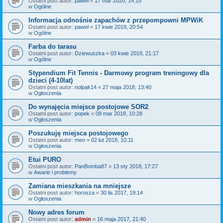
Ostatni post autor:
pawel
«
17 mar 2020, 14:15
w
Ogólne
Informacja odnośnie zapachów z przepompowni MPWiK
Ostatni post autor:
pawel
«
17 kwie 2019, 20:54
w
Ogólne
Farba do tarasu
Ostatni post autor:
Dziewuszka
«
03 kwie 2019, 21:17
w
Ogólne
Stypendium Fit Tennis - Darmowy program treningowy dla
dzieci (4-10lat)
Ostatni post autor:
nolpak14
«
27 maja 2018, 13:40
w
Ogłoszenia
Do wynajęcia miejsce postojowe SOR2
Ostatni post autor:
popek
«
08 mar 2018, 10:28
w
Ogłoszenia
Poszukuję miejsca postojowego
Ostatni post autor:
meo
«
02 lut 2018, 10:11
w
Ogłoszenia
Etui PURO
Ostatni post autor:
PanBomba87
«
13 sty 2018, 17:27
w
Awarie i problemy
Zamiana mieszkania na mniejsze
Ostatni post autor:
horosza
«
30 lis 2017, 19:14
w
Ogłoszenia
Nowy adres forum
Ostatni post autor:
admin
«
16 maja 2017, 21:40