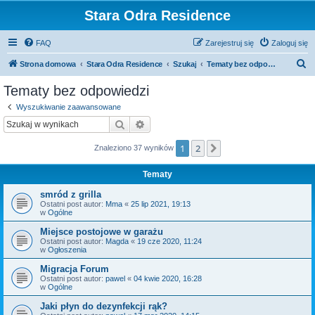
Stara Odra Residence
FAQ
Zarejestruj się
Zaloguj się
S
Strona domowa
Stara Odra Residence
Szukaj
Tematy bez odpowiedzi
z
Tematy bez odpowiedzi
u
Wyszukiwanie zaawansowane
k
Szukaj
Wyszukiwanie zaawansowane
a
1
2
Następna
Znaleziono 37 wyników
j
Tematy
smród z grilla
Ostatni post autor:
Mma
«
25 lip 2021, 19:13
w
Ogólne
Miejsce postojowe w garażu
Ostatni post autor:
Magda
«
19 cze 2020, 11:24
w
Ogłoszenia
Migracja Forum
Ostatni post autor:
pawel
«
04 kwie 2020, 16:28
w
Ogólne
Jaki płyn do dezynfekcji rąk?