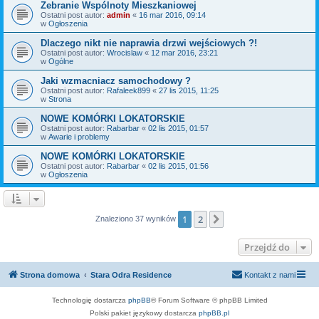
Zebranie Wspólnoty Mieszkaniowej
Ostatni post autor:
admin
«
16 mar 2016, 09:14
w
Ogłoszenia
Dlaczego nikt nie naprawia drzwi wejściowych ?!
Ostatni post autor:
Wrocislaw
«
12 mar 2016, 23:21
w
Ogólne
Jaki wzmacniacz samochodowy ?
Ostatni post autor:
Rafaleek899
«
27 lis 2015, 11:25
w
Strona
NOWE KOMÓRKI LOKATORSKIE
Ostatni post autor:
Rabarbar
«
02 lis 2015, 01:57
w
Awarie i problemy
NOWE KOMÓRKI LOKATORSKIE
Ostatni post autor:
Rabarbar
«
02 lis 2015, 01:56
w
Ogłoszenia
1
2
Następna
Znaleziono 37 wyników
Przejdź do
Strona domowa
Stara Odra Residence
Kontakt z nami
Technologię dostarcza
phpBB
® Forum Software © phpBB Limited
Polski pakiet językowy dostarcza
phpBB.pl