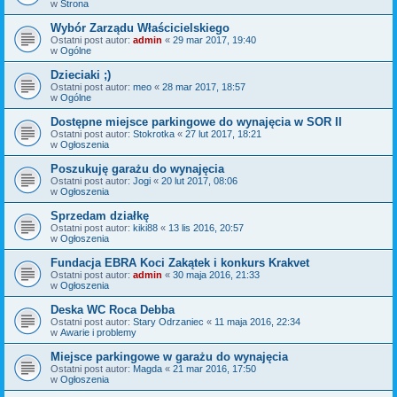
w
Strona
Wybór Zarządu Właścicielskiego
Ostatni post autor:
admin
«
29 mar 2017, 19:40
w
Ogólne
Dzieciaki ;)
Ostatni post autor:
meo
«
28 mar 2017, 18:57
w
Ogólne
Dostępne miejsce parkingowe do wynajęcia w SOR II
Ostatni post autor:
Stokrotka
«
27 lut 2017, 18:21
w
Ogłoszenia
Poszukuję garażu do wynajęcia
Ostatni post autor:
Jogi
«
20 lut 2017, 08:06
w
Ogłoszenia
Sprzedam działkę
Ostatni post autor:
kiki88
«
13 lis 2016, 20:57
w
Ogłoszenia
Fundacja EBRA Koci Zakątek i konkurs Krakvet
Ostatni post autor:
admin
«
30 maja 2016, 21:33
w
Ogłoszenia
Deska WC Roca Debba
Ostatni post autor:
Stary Odrzaniec
«
11 maja 2016, 22:34
w
Awarie i problemy
Miejsce parkingowe w garażu do wynajęcia
Ostatni post autor:
Magda
«
21 mar 2016, 17:50
w
Ogłoszenia