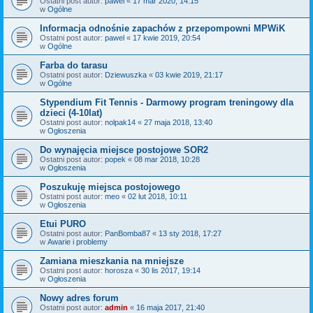
Ostatni post autor:
pawel
«
17 mar 2020, 14:15
w
Ogólne
Informacja odnośnie zapachów z przepompowni MPWiK
Ostatni post autor:
pawel
«
17 kwie 2019, 20:54
w
Ogólne
Farba do tarasu
Ostatni post autor:
Dziewuszka
«
03 kwie 2019, 21:17
w
Ogólne
Stypendium Fit Tennis - Darmowy program treningowy dla
dzieci (4-10lat)
Ostatni post autor:
nolpak14
«
27 maja 2018, 13:40
w
Ogłoszenia
Do wynajęcia miejsce postojowe SOR2
Ostatni post autor:
popek
«
08 mar 2018, 10:28
w
Ogłoszenia
Poszukuję miejsca postojowego
Ostatni post autor:
meo
«
02 lut 2018, 10:11
w
Ogłoszenia
Etui PURO
Ostatni post autor:
PanBomba87
«
13 sty 2018, 17:27
w
Awarie i problemy
Zamiana mieszkania na mniejsze
Ostatni post autor:
horosza
«
30 lis 2017, 19:14
w
Ogłoszenia
Nowy adres forum
Ostatni post autor:
admin
«
16 maja 2017, 21:40