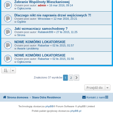
Zebranie Wspólnoty Mieszkaniowej
Ostatni post autor:
admin
«
16 mar 2016, 09:14
w
Ogłoszenia
Dlaczego nikt nie naprawia drzwi wejściowych ?!
Ostatni post autor:
Wrocislaw
«
12 mar 2016, 23:21
w
Ogólne
Jaki wzmacniacz samochodowy ?
Ostatni post autor:
Rafaleek899
«
27 lis 2015, 11:25
w
Strona
NOWE KOMÓRKI LOKATORSKIE
Ostatni post autor:
Rabarbar
«
02 lis 2015, 01:57
w
Awarie i problemy
NOWE KOMÓRKI LOKATORSKIE
Ostatni post autor:
Rabarbar
«
02 lis 2015, 01:56
w
Ogłoszenia
1
2
Następna
Znaleziono 37 wyników
Przejdź do
Strona domowa
Stara Odra Residence
Kontakt z nami
Technologię dostarcza
phpBB
® Forum Software © phpBB Limited
Polski pakiet językowy dostarcza
phpBB.pl