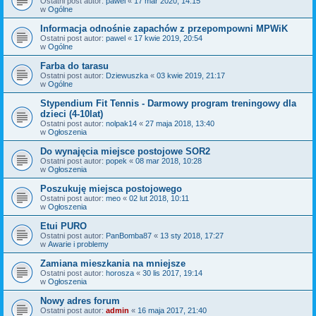
Ostatni post autor:
pawel
«
17 mar 2020, 14:15
w
Ogólne
Informacja odnośnie zapachów z przepompowni MPWiK
Ostatni post autor:
pawel
«
17 kwie 2019, 20:54
w
Ogólne
Farba do tarasu
Ostatni post autor:
Dziewuszka
«
03 kwie 2019, 21:17
w
Ogólne
Stypendium Fit Tennis - Darmowy program treningowy dla
dzieci (4-10lat)
Ostatni post autor:
nolpak14
«
27 maja 2018, 13:40
w
Ogłoszenia
Do wynajęcia miejsce postojowe SOR2
Ostatni post autor:
popek
«
08 mar 2018, 10:28
w
Ogłoszenia
Poszukuję miejsca postojowego
Ostatni post autor:
meo
«
02 lut 2018, 10:11
w
Ogłoszenia
Etui PURO
Ostatni post autor:
PanBomba87
«
13 sty 2018, 17:27
w
Awarie i problemy
Zamiana mieszkania na mniejsze
Ostatni post autor:
horosza
«
30 lis 2017, 19:14
w
Ogłoszenia
Nowy adres forum
Ostatni post autor:
admin
«
16 maja 2017, 21:40