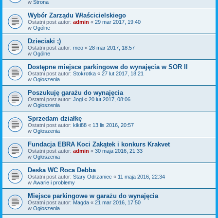
w
Strona
Wybór Zarządu Właścicielskiego
Ostatni post autor:
admin
«
29 mar 2017, 19:40
w
Ogólne
Dzieciaki ;)
Ostatni post autor:
meo
«
28 mar 2017, 18:57
w
Ogólne
Dostępne miejsce parkingowe do wynajęcia w SOR II
Ostatni post autor:
Stokrotka
«
27 lut 2017, 18:21
w
Ogłoszenia
Poszukuję garażu do wynajęcia
Ostatni post autor:
Jogi
«
20 lut 2017, 08:06
w
Ogłoszenia
Sprzedam działkę
Ostatni post autor:
kiki88
«
13 lis 2016, 20:57
w
Ogłoszenia
Fundacja EBRA Koci Zakątek i konkurs Krakvet
Ostatni post autor:
admin
«
30 maja 2016, 21:33
w
Ogłoszenia
Deska WC Roca Debba
Ostatni post autor:
Stary Odrzaniec
«
11 maja 2016, 22:34
w
Awarie i problemy
Miejsce parkingowe w garażu do wynajęcia
Ostatni post autor:
Magda
«
21 mar 2016, 17:50
w
Ogłoszenia