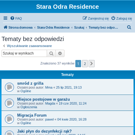
Stara Odra Residence
FAQ
Zarejestruj się
Zaloguj się
S
Strona domowa
Stara Odra Residence
Szukaj
Tematy bez odpowiedzi
z
Tematy bez odpowiedzi
u
Wyszukiwanie zaawansowane
k
Szukaj
Wyszukiwanie zaawansowane
a
1
2
Następna
Znaleziono 37 wyników
j
Tematy
smród z grilla
Ostatni post autor:
Mma
«
25 lip 2021, 19:13
w
Ogólne
Miejsce postojowe w garażu
Ostatni post autor:
Magda
«
19 cze 2020, 11:24
w
Ogłoszenia
Migracja Forum
Ostatni post autor:
pawel
«
04 kwie 2020, 16:28
w
Ogólne
Jaki płyn do dezynfekcji rąk?