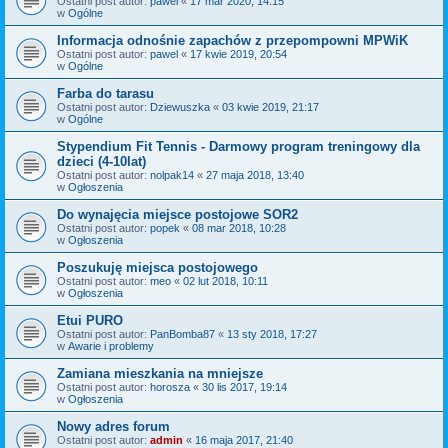
Ostatni post autor:
pawel
«
17 mar 2020, 14:15
w
Ogólne
Informacja odnośnie zapachów z przepompowni MPWiK
Ostatni post autor:
pawel
«
17 kwie 2019, 20:54
w
Ogólne
Farba do tarasu
Ostatni post autor:
Dziewuszka
«
03 kwie 2019, 21:17
w
Ogólne
Stypendium Fit Tennis - Darmowy program treningowy dla
dzieci (4-10lat)
Ostatni post autor:
nolpak14
«
27 maja 2018, 13:40
w
Ogłoszenia
Do wynajęcia miejsce postojowe SOR2
Ostatni post autor:
popek
«
08 mar 2018, 10:28
w
Ogłoszenia
Poszukuję miejsca postojowego
Ostatni post autor:
meo
«
02 lut 2018, 10:11
w
Ogłoszenia
Etui PURO
Ostatni post autor:
PanBomba87
«
13 sty 2018, 17:27
w
Awarie i problemy
Zamiana mieszkania na mniejsze
Ostatni post autor:
horosza
«
30 lis 2017, 19:14
w
Ogłoszenia
Nowy adres forum
Ostatni post autor:
admin
«
16 maja 2017, 21:40