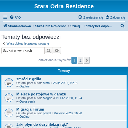
Stara Odra Residence
FAQ
Zarejestruj się
Zaloguj się
S
Strona domowa
Stara Odra Residence
Szukaj
Tematy bez odpowiedzi
z
Tematy bez odpowiedzi
u
Wyszukiwanie zaawansowane
k
Szukaj
Wyszukiwanie zaawansowane
a
1
2
Następna
Znaleziono 37 wyników
j
Tematy
smród z grilla
Ostatni post autor:
Mma
«
25 lip 2021, 19:13
w
Ogólne
Miejsce postojowe w garażu
Ostatni post autor:
Magda
«
19 cze 2020, 11:24
w
Ogłoszenia
Migracja Forum
Ostatni post autor:
pawel
«
04 kwie 2020, 16:28
w
Ogólne
Jaki płyn do dezynfekcji rąk?