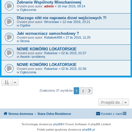
Zebranie Wspólnoty Mieszkaniowej
Ostatni post autor:
admin
«
16 mar 2016, 09:14
w
Ogłoszenia
Dlaczego nikt nie naprawia drzwi wejściowych ?!
Ostatni post autor:
Wrocislaw
«
12 mar 2016, 23:21
w
Ogólne
Jaki wzmacniacz samochodowy ?
Ostatni post autor:
Rafaleek899
«
27 lis 2015, 11:25
w
Strona
NOWE KOMÓRKI LOKATORSKIE
Ostatni post autor:
Rabarbar
«
02 lis 2015, 01:57
w
Awarie i problemy
NOWE KOMÓRKI LOKATORSKIE
Ostatni post autor:
Rabarbar
«
02 lis 2015, 01:56
w
Ogłoszenia
1
2
Następna
Znaleziono 37 wyników
Przejdź do
Strona domowa
Stara Odra Residence
Kontakt z nami
Technologię dostarcza
phpBB
® Forum Software © phpBB Limited
Polski pakiet językowy dostarcza
phpBB.pl