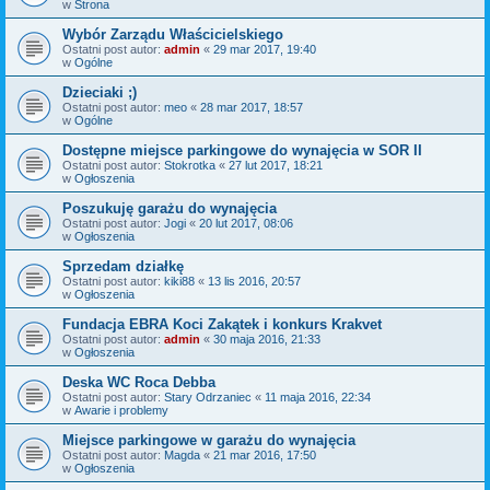
w
Strona
Wybór Zarządu Właścicielskiego
Ostatni post autor:
admin
«
29 mar 2017, 19:40
w
Ogólne
Dzieciaki ;)
Ostatni post autor:
meo
«
28 mar 2017, 18:57
w
Ogólne
Dostępne miejsce parkingowe do wynajęcia w SOR II
Ostatni post autor:
Stokrotka
«
27 lut 2017, 18:21
w
Ogłoszenia
Poszukuję garażu do wynajęcia
Ostatni post autor:
Jogi
«
20 lut 2017, 08:06
w
Ogłoszenia
Sprzedam działkę
Ostatni post autor:
kiki88
«
13 lis 2016, 20:57
w
Ogłoszenia
Fundacja EBRA Koci Zakątek i konkurs Krakvet
Ostatni post autor:
admin
«
30 maja 2016, 21:33
w
Ogłoszenia
Deska WC Roca Debba
Ostatni post autor:
Stary Odrzaniec
«
11 maja 2016, 22:34
w
Awarie i problemy
Miejsce parkingowe w garażu do wynajęcia
Ostatni post autor:
Magda
«
21 mar 2016, 17:50
w
Ogłoszenia