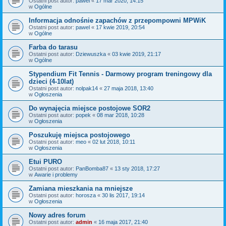
Ostatni post autor:
pawel
«
17 mar 2020, 14:15
w
Ogólne
Informacja odnośnie zapachów z przepompowni MPWiK
Ostatni post autor:
pawel
«
17 kwie 2019, 20:54
w
Ogólne
Farba do tarasu
Ostatni post autor:
Dziewuszka
«
03 kwie 2019, 21:17
w
Ogólne
Stypendium Fit Tennis - Darmowy program treningowy dla
dzieci (4-10lat)
Ostatni post autor:
nolpak14
«
27 maja 2018, 13:40
w
Ogłoszenia
Do wynajęcia miejsce postojowe SOR2
Ostatni post autor:
popek
«
08 mar 2018, 10:28
w
Ogłoszenia
Poszukuję miejsca postojowego
Ostatni post autor:
meo
«
02 lut 2018, 10:11
w
Ogłoszenia
Etui PURO
Ostatni post autor:
PanBomba87
«
13 sty 2018, 17:27
w
Awarie i problemy
Zamiana mieszkania na mniejsze
Ostatni post autor:
horosza
«
30 lis 2017, 19:14
w
Ogłoszenia
Nowy adres forum
Ostatni post autor:
admin
«
16 maja 2017, 21:40