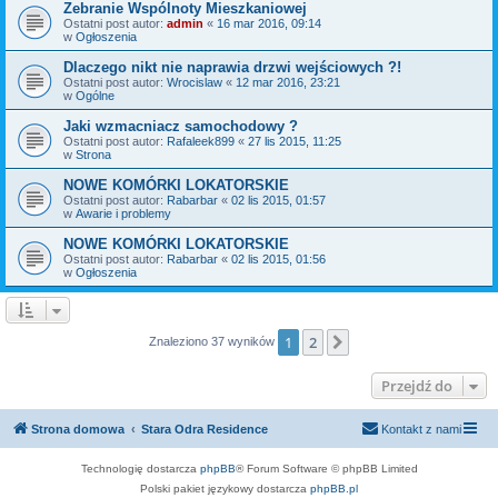
Zebranie Wspólnoty Mieszkaniowej
Ostatni post autor:
admin
«
16 mar 2016, 09:14
w
Ogłoszenia
Dlaczego nikt nie naprawia drzwi wejściowych ?!
Ostatni post autor:
Wrocislaw
«
12 mar 2016, 23:21
w
Ogólne
Jaki wzmacniacz samochodowy ?
Ostatni post autor:
Rafaleek899
«
27 lis 2015, 11:25
w
Strona
NOWE KOMÓRKI LOKATORSKIE
Ostatni post autor:
Rabarbar
«
02 lis 2015, 01:57
w
Awarie i problemy
NOWE KOMÓRKI LOKATORSKIE
Ostatni post autor:
Rabarbar
«
02 lis 2015, 01:56
w
Ogłoszenia
1
2
Następna
Znaleziono 37 wyników
Przejdź do
Strona domowa
Stara Odra Residence
Kontakt z nami
Technologię dostarcza
phpBB
® Forum Software © phpBB Limited
Polski pakiet językowy dostarcza
phpBB.pl