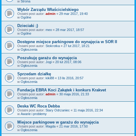
w
Strona
Wybór Zarządu Właścicielskiego
Ostatni post autor:
admin
«
29 mar 2017, 19:40
w
Ogólne
Dzieciaki ;)
Ostatni post autor:
meo
«
28 mar 2017, 18:57
w
Ogólne
Dostępne miejsce parkingowe do wynajęcia w SOR II
Ostatni post autor:
Stokrotka
«
27 lut 2017, 18:21
w
Ogłoszenia
Poszukuję garażu do wynajęcia
Ostatni post autor:
Jogi
«
20 lut 2017, 08:06
w
Ogłoszenia
Sprzedam działkę
Ostatni post autor:
kiki88
«
13 lis 2016, 20:57
w
Ogłoszenia
Fundacja EBRA Koci Zakątek i konkurs Krakvet
Ostatni post autor:
admin
«
30 maja 2016, 21:33
w
Ogłoszenia
Deska WC Roca Debba
Ostatni post autor:
Stary Odrzaniec
«
11 maja 2016, 22:34
w
Awarie i problemy
Miejsce parkingowe w garażu do wynajęcia
Ostatni post autor:
Magda
«
21 mar 2016, 17:50
w
Ogłoszenia