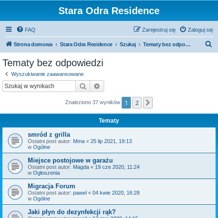
Stara Odra Residence
FAQ
Zarejestruj się
Zaloguj się
S
Strona domowa
Stara Odra Residence
Szukaj
Tematy bez odpowiedzi
z
Tematy bez odpowiedzi
u
Wyszukiwanie zaawansowane
k
Szukaj
Wyszukiwanie zaawansowane
a
1
2
Następna
Znaleziono 37 wyników
j
Tematy
smród z grilla
Ostatni post autor:
Mma
«
25 lip 2021, 19:13
w
Ogólne
Miejsce postojowe w garażu
Ostatni post autor:
Magda
«
19 cze 2020, 11:24
w
Ogłoszenia
Migracja Forum
Ostatni post autor:
pawel
«
04 kwie 2020, 16:28
w
Ogólne
Jaki płyn do dezynfekcji rąk?