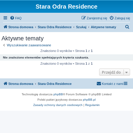
Stara Odra Residence
FAQ
Zarejestruj się
Zaloguj się
S
Strona domowa
Stara Odra Residence
Szukaj
Aktywne tematy
z
Aktywne tematy
u
Wyszukiwanie zaawansowane
k
Znaleziono 0 wyników • Strona
1
z
1
a
Nie znaleziono elementów spełniających kryteria szukania.
j
Znaleziono 0 wyników • Strona
1
z
1
Przejdź do
Strona domowa
Stara Odra Residence
Kontakt z nami
Technologię dostarcza
phpBB
® Forum Software © phpBB Limited
Polski pakiet językowy dostarcza
phpBB.pl
Zasady ochrony danych osobowych
|
Regulamin