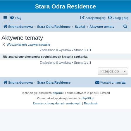
Stara Odra Residence
FAQ
Zarejestruj się
Zaloguj się
S
Strona domowa
Stara Odra Residence
Szukaj
Aktywne tematy
z
Aktywne tematy
u
Wyszukiwanie zaawansowane
k
Znaleziono 0 wyników • Strona
1
z
1
a
Nie znaleziono elementów spełniających kryteria szukania.
j
Znaleziono 0 wyników • Strona
1
z
1
Przejdź do
Strona domowa
Stara Odra Residence
Kontakt z nami
Technologię dostarcza
phpBB
® Forum Software © phpBB Limited
Polski pakiet językowy dostarcza
phpBB.pl
Zasady ochrony danych osobowych
|
Regulamin