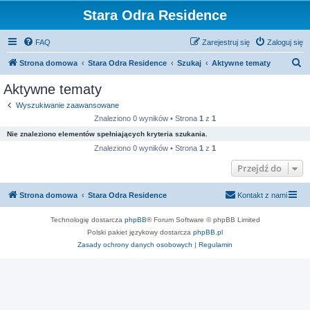
Stara Odra Residence
FAQ
Zarejestruj się
Zaloguj się
S
Strona domowa
Stara Odra Residence
Szukaj
Aktywne tematy
z
Aktywne tematy
u
Wyszukiwanie zaawansowane
k
Znaleziono 0 wyników • Strona
1
z
1
a
Nie znaleziono elementów spełniających kryteria szukania.
j
Znaleziono 0 wyników • Strona
1
z
1
Przejdź do
Strona domowa
Stara Odra Residence
Kontakt z nami
Technologię dostarcza
phpBB
® Forum Software © phpBB Limited
Polski pakiet językowy dostarcza
phpBB.pl
Zasady ochrony danych osobowych
|
Regulamin